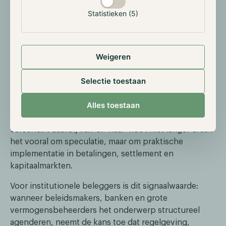
goudkoers flink is gestegen. Door de interesse in
Statistieken (5)
goud is de marktomvang van de stablecoin dan ook
sterk gegroeid.
Weigeren
Crypto prominent thema in Davos
Selectie toestaan
Crypto en digitale financiële infrastructuur waren
opvallend zichtbaar in Davos, met veel aandacht voor
Alles toestaan
stablecoins, tokenisatie en de integratie van
blockchain in bestaande financiële systemen. De toon
verschuift daarbij van ‘of’ naar ‘hoe’: niet langer draait
het vooral om speculatie, maar om praktische
implementatie in betalingen, settlement en
kapitaalmarkten.
Voor institutionele beleggers is dit signaalwaarde:
wanneer beleidsmakers, banken en grote
vermogensbeheerders het onderwerp structureel
agenderen, neemt de kans toe dat regelgeving,