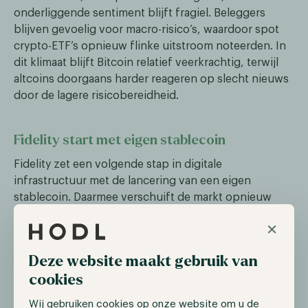
onderliggende sentiment blijft fragiel. Beleggers
blijven gevoelig voor macro-risico’s, waardoor spot
crypto-ETF’s opnieuw flinke uitstroom noteerden. In
dit klimaat blijft Bitcoin relatief veerkrachtig, terwijl
altcoins doorgaans harder reageren op slecht nieuws
door de lagere risicobereidheid.
Fidelity start met eigen stablecoin
Fidelity zet een volgende stap in digitale
infrastructuur met de lancering van een eigen
stablecoin. Daarmee verschuift de markt opnieuw
richting stablecoins als basis voor de infrastructuur,
×
waarbij grote financiële instellingen stablecoins
inzetten voor settlement, interne verrekening en
Deze website maakt gebruik van
mogelijk later ook voor bredere betalingsstromen.
cookies
Strategisch is dit logisch: stablecoins bieden 24/7
verplaatsbaarheid van waarde, lagere frictie en een
Wij gebruiken cookies op onze website om u de