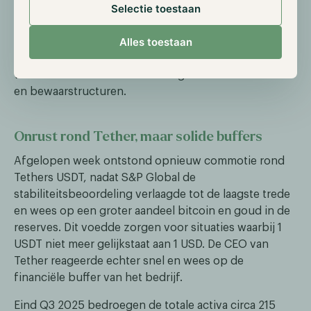
Selectie toestaan
betalingsverkeer en in de markt voor tokenized
assets. Voor Europese beleggers en instellingen kan
Alles toestaan
een gereguleerde euro-stablecoin aantrekkelijk zijn
als liquiditeits- en settlementinstrument, zeker
wanneer banken het direct integreren in hun betaal-
en bewaarstructuren.
Onrust rond Tether, maar solide buffers
Afgelopen week ontstond opnieuw commotie rond
Tethers USDT, nadat S&P Global de
stabiliteitsbeoordeling verlaagde tot de laagste trede
en wees op een groter aandeel bitcoin en goud in de
reserves. Dit voedde zorgen voor situaties waarbij 1
USDT niet meer gelijkstaat aan 1 USD. De CEO van
Tether reageerde echter snel en wees op de
financiële buffer van het bedrijf.
Eind Q3 2025 bedroegen de totale activa circa 215