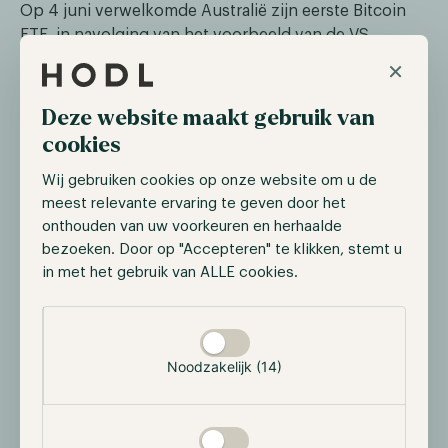
Op 4 juni verwelkomde Australië zijn eerste Bitcoin
ETF, in navolging van het voorbeeld van de VS.
Aangeboden door Monochrome Asset Management,
×
is deze ETF nu beschikbaar op Cboe Australia. De
traditionele beurs bood al twee beursgenoteerde
Deze website maakt gebruik van
producten aan die blootstelling gaven aan andere
cookies
spot cryptocurrencies, maar geen van deze hield
direct Bitcoin aan. Ondanks dat de lancering niet veel
Wij gebruiken cookies op onze website om u de
aandacht trok van marktdeelnemers, markeert het een
meest relevante ervaring te geven door het
belangrijke ontwikkeling omdat steeds meer
onthouden van uw voorkeuren en herhaalde
bezoeken. Door op "Accepteren" te klikken, stemt u
traditionele beurzen deze producten geleidelijk
in met het gebruik van ALLE cookies.
toestaan. Aan het einde van de handelsdag had de
Monochrome Bitcoin ETF (IBTC) in totaal 20.761
Selectie toestaan
aandelen verhandeld, elk met een waarde van 10,32
AUD, wat neerkomt op ongeveer 142.000 USD.
Noodzakelijk (14)
De realiteit van een Ether spot ETF komt
dagelijks dichterbij