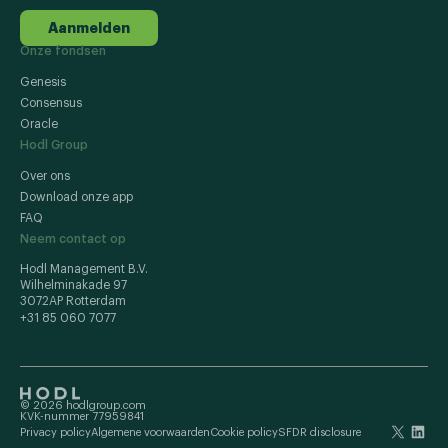
Aanmelden
Onze fondsen
Genesis
Consensus
Oracle
Hodl Group
Over ons
Download onze app
FAQ
Neem contact op
Hodl Management B.V.
Wilhelminakade 97
3072AP Rotterdam
+31 85 060 7077
© 2026 hodlgroup.com
KVK-nummer 77959841
Privacy policy
Algemene voorwaarden
Cookie policy
SFDR disclosure