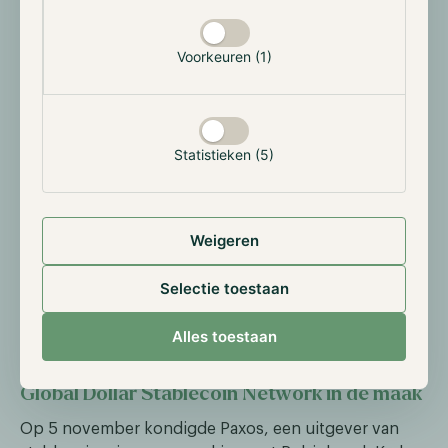
toe van de ARK 21Shares Bitcoin ETF, met een waarde
van ongeveer $7,4 miljoen, welke al een winst van $1
Voorkeuren (1)
miljoen heeft opgeleverd. Met de toevoeging van
Ethereum ETF's heeft het staatspensioenfonds nu
ongeveer $18 miljoen aan crypto in de portefeuille.
Hoewel dit een relatief klein deel van de portefeuille
Statistieken (5)
vertegenwoordigt, is het bemoedigend om te zien dat
ook dergelijke traditionele instituten het potentieel
van crypto erkennen. Ook het eerste pensioenfonds
in het Verenigd Koninkrijk investeerde eerder dit jaar
Weigeren
in Bitcoin, zij het als een directe investering. We
verwachten dat meer instellingen geleidelijk crypto
Selectie toestaan
aan hun balans zullen toevoegen, waarbij de meeste
dit via traditionele kanalen zullen doen.
Alles toestaan
Global Dollar Stablecoin Network in de maak
Op 5 november kondigde Paxos, een uitgever van