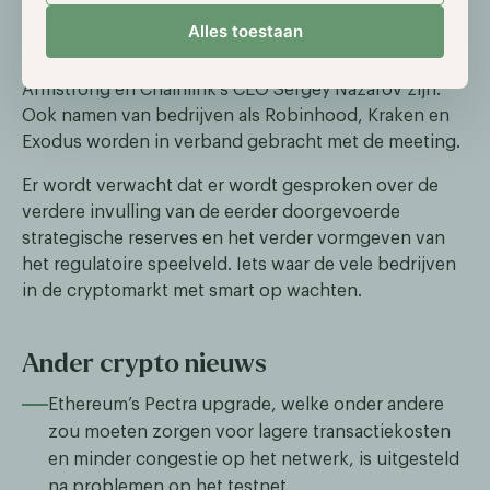
de Verenigde Staten “de crypto-hoofdstad van de
Alles toestaan
wereld te worden.” Aanwezigen zullen onder andere
Strategy’s Michael Saylor, Coinbase CEO Brian
Armstrong en Chainlink’s CEO Sergey Nazarov zijn.
Ook namen van bedrijven als Robinhood, Kraken en
Exodus worden in verband gebracht met de meeting.
Er wordt verwacht dat er wordt gesproken over de
verdere invulling van de eerder doorgevoerde
strategische reserves en het verder vormgeven van
het regulatoire speelveld. Iets waar de vele bedrijven
in de cryptomarkt met smart op wachten.
Ander crypto nieuws
Ethereum’s Pectra upgrade, welke onder andere
zou moeten zorgen voor lagere transactiekosten
en minder congestie op het netwerk, is uitgesteld
na problemen op het testnet.