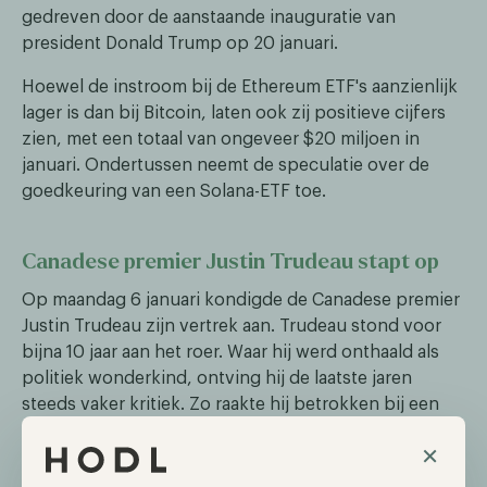
gedreven door de aanstaande inauguratie van
president Donald Trump op 20 januari.
Hoewel de instroom bij de Ethereum ETF's aanzienlijk
lager is dan bij Bitcoin, laten ook zij positieve cijfers
zien, met een totaal van ongeveer $20 miljoen in
januari. Ondertussen neemt de speculatie over de
goedkeuring van een Solana-ETF toe.
Canadese premier Justin Trudeau stapt op
Op maandag 6 januari kondigde de Canadese premier
Justin Trudeau zijn vertrek aan. Trudeau stond voor
bijna 10 jaar aan het roer. Waar hij werd onthaald als
politiek wonderkind, ontving hij de laatste jaren
steeds vaker kritiek. Zo raakte hij betrokken bij een
corruptieschandaal en werd hij ook beschuldigd van
×
het veroorzaken van een kwakkelende economie als
gevolg van onder andere een slecht migratiebeleid.