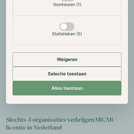
eerste gebruikers met een balans van minder dan
Voorkeuren (1)
$50.0000 kunnen rekenen op een terugbetaling
binnen de eerste 60 dagen. Hierna zal er gekeken
gaan worden naar de grotere balansen. In totaal gaat
dit om zo’n 16 miljard dollar, waarvan naar verwachting
Statistieken (5)
enkele miljarden terug de cryptomarkt in zullen
stromen.
Enkele dagen later volgde ook het nieuws dat de
Weigeren
Europese tak van FTX is overgenomen door Backpack
Exchange, die de uitbetalingen van de Europese
Selectie toestaan
cliënten voor rekening zal nemen. De organisatie
krijgt hierdoor ook de beschikking over de MiFID II
Alles toestaan
licentie die FTX EU bezat en is van plan deze te
gebruiken voor hun derivatenbeurs.
Slechts 4 organisaties verkrijgen MiCAR-
licentie in Nederland