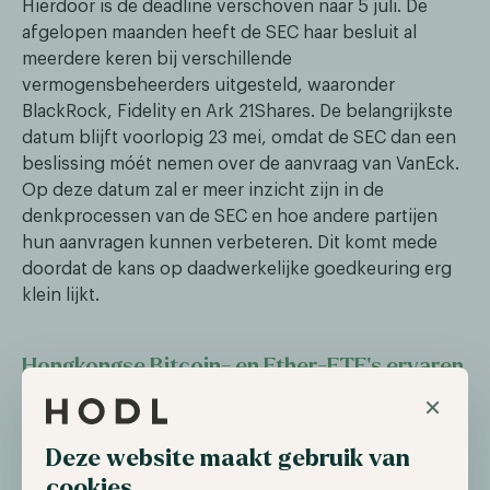
Hierdoor is de deadline verschoven naar 5 juli. De
afgelopen maanden heeft de SEC haar besluit al
meerdere keren bij verschillende
vermogensbeheerders uitgesteld, waaronder
BlackRock, Fidelity en Ark 21Shares. De belangrijkste
datum blijft voorlopig 23 mei, omdat de SEC dan een
beslissing móét nemen over de aanvraag van VanEck.
Op deze datum zal er meer inzicht zijn in de
denkprocessen van de SEC en hoe andere partijen
hun aanvragen kunnen verbeteren. Dit komt mede
doordat de kans op daadwerkelijke goedkeuring erg
klein lijkt.
Hongkongse Bitcoin- en Ether-ETF's ervaren
lage adoptie
×
Op 30 april werden voor het eerst Bitcoin en Ether
Deze website maakt gebruik van
spot ETF's in Azië geïntroduceerd, met de lancering in
cookies
Hongkong. Ondanks de lage verwachtingen lijkt de