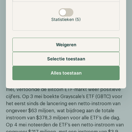
waaronder effecten, grondstoffen, protocollen voor
vastgoedtokenisatie, obligatie-gedekte stablecoins
en andere activa. Begin dit jaar was er veel
Statistieken (5)
enthousiasme toen BlackRock zijn eerste
getokeniseerde beleggingsfonds lanceerde. Er zijn
signalen dat deze sector in 2024 een belangrijkere
Weigeren
positie kan verkrijgen..
Selectie toestaan
De Bitcoin ETF-markt kende een netto-
instroom na een periode van verlies
Alles toestaan
Na een periode van netto-uitstroom van 24 april tot 2
mei, vertoonde de Bitcoin ETF-markt weer positieve
cijfers. Op 3 mei boekte Grayscale’s ETF (GBTC) voor
het eerst sinds de lancering een netto-instroom van
ongeveer $63 miljoen, wat bijdroeg aan de totale
instroom van $378,3 miljoen voor alle ETF’s die dag.
Op 4 mei noteerden de ETF’s een netto-instroom van
ongeveer $217 miljoen, met een instroom van $3,9