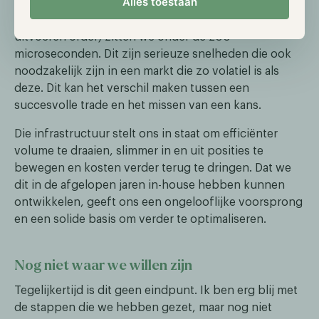
Alles toestaan
Onze interne latency ligt inmiddels onder de 15
microseconden. Tick-to-trade (van ontvangen data tot
uitvoeren order) zitten we onder de 200
microseconden. Dit zijn serieuze snelheden die ook
noodzakelijk zijn in een markt die zo volatiel is als
deze. Dit kan het verschil maken tussen een
succesvolle trade en het missen van een kans.
Die infrastructuur stelt ons in staat om efficiënter
volume te draaien, slimmer in en uit posities te
bewegen en kosten verder terug te dringen. Dat we
dit in de afgelopen jaren in-house hebben kunnen
ontwikkelen, geeft ons een ongelooflijke voorsprong
en een solide basis om verder te optimaliseren.
Nog niet waar we willen zijn
Tegelijkertijd is dit geen eindpunt. Ik ben erg blij met
de stappen die we hebben gezet, maar nog niet