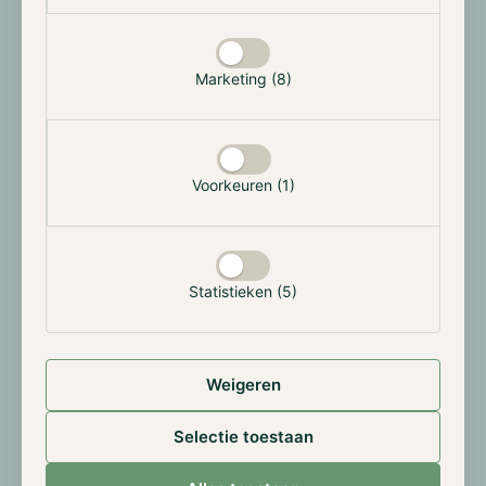
de periode van oktober 2025 t/m februari 2026. Voor
het DNMN gaat dit om het rendement van maart 2025
t/m juli 2025.
Marketing (8)
Voorkeuren (1)
Statistieken (5)
De rol van infrastructuur
Een belangrijk deel van die verbetering komt voort uit
wat we achter de schermen hebben opgebouwd. In
Weigeren
de afgelopen maanden hebben we sterk ingezet op
de ontwikkeling van onze executie-engine en de
Selectie toestaan
verdere optimalisatie van onze infrastructuur.