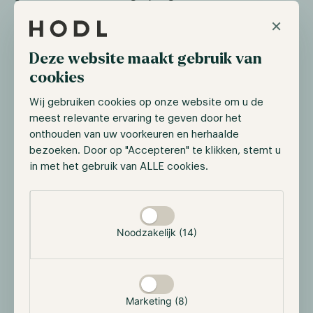
×
Het doel is dan niet om te voorspellen wat Bitcoin,
Ethereum of de bredere markt gaat doen, maar om
Deze website maakt gebruik van
rendement te halen uit:
cookies
prijsverschillen tussen instrumenten
Wij gebruiken cookies op onze website om u de
funding rate opportunities
meest relevante ervaring te geven door het
onthouden van uw voorkeuren en herhaalde
spreads tussen spot en futures
bezoeken. Door op "Accepteren" te klikken, stemt u
in met het gebruik van ALLE cookies.
verschillen tussen centrale en decentrale
exchanges
Selectie toestaan
tijdelijke mispricings in een gefragmenteerde
markt
Noodzakelijk (14)
Ten tijde van hoge volatiliteit nemen inefficiënties
juist toe. Denk aan de marktcrash op 10 oktober 2025,
koersen lagen daar soms vele procenten uit elkaar.
Marketing (8)