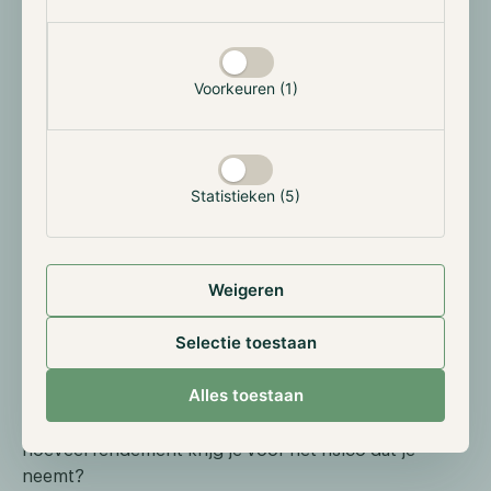
Tijdens deze gebeurtenissen verandert de liquiditeit
en lopen spreads uiteen. Sommige markten reageren
snel, anderen langzamer. Voor strategieën die daarop
zijn ingericht, kan dat een vruchtbare omgeving zijn.
Voorkeuren (1)
Je leest hier meer over marktneutrale strategieën.
De waarde van high-Sharpe in een risk-off
Statistieken (5)
markt
Een neerwaartse markt vraagt niet alleen om
bescherming, maar ook om efficiëntie. Als rendement
Weigeren
moeilijker te vinden is, wordt het nog belangrijker dat
elke eenheid risico zo goed mogelijk wordt ingezet.
Selectie toestaan
Daar komt het belang van high-Sharpe strategieën
Alles toestaan
naar voren. Niet elke kans is interessant alleen omdat
die rendement kan opleveren. De vraag is vooral:
hoeveel rendement krijg je voor het risico dat je
neemt?