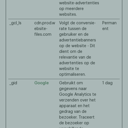
website-advertenties
op meerdere
websites.
_gcl_ls
cdn.prod.w
Volgt de conversie-
Perman
ebsite-
rate tussen de
ent
files.com
gebruiker en de
advertentiebanners
op de website - Dit
dient om de
relevantie van de
advertenties op de
website te
optimaliseren.
_gid
Google
Gebruikt om
1 dag
gegevens naar
Google Analytics te
verzenden over het
apparaat en het
gedrag van de
bezoeker. Traceert
de bezoeker op