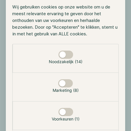
door anoniem gegevens te verzamelen en te
Wij gebruiken cookies op onze website om u de
rapporteren.
meest relevante ervaring te geven door het
onthouden van uw voorkeuren en herhaalde
Maximale
Naam
Aanbieder
Doel
bezoeken. Door op "Accepteren" te klikken, stemt u
bewaarterm
in met het gebruik van ALLE cookies.
__hssc
HubSpot
Geeft aan of de
1 dag
cookiegegevens
Selectie toestaan
moeten worden
bijgewerkt in de
browser van de
Noodzakelijk (14)
bezoeker.
__hssrc
HubSpot
Wordt gebruikt om
Sessie
de browser van de
bezoeker te
Marketing (8)
herkennen bij
terugkeer op de
website.
__hstc
HubSpot
Stelt een unieke ID in
180
voor de sessie.
dagen
Voorkeuren (1)
Hierdoor kan de
website voor