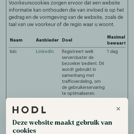
Voorkeurscookies zorgen ervoor dat een website
informatie kan onthouden die van invloed is op het
gedrag en de vormgeving van de website, zoals de
taal van uw voorkeur of de regio waar u woont.
Maximale
Naam
Aanbieder
Doel
bewaarterm
lidc
LinkedIn
Registreert welk
1 dag
servercluster de
bezoeker bedient. Dit
wordt gebruikt in
samenhang met
trafficverdeling, om
de gebruikerservaring
te optimaliseren.
×
Statistieken (5)
Deze website maakt gebruik van
Statistische cookies helpen eigenaren van websites
begrijpen hoe bezoekers hun website gebruiken,
cookies