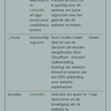
webflow.co
mensen en bots. Dit
m
is gunstig voor de
LinkedIn
website om juiste
wf-app-
rapporten over het
prod.cosmi
gebruik van de
c.webflow.s
website te maken.
ervices
_cfuvid
www.hodlgr
Deze cookie maakt
Sessie
oup.com
deel uit van de
diensten die worden
aangeboden door
Cloudflare - inclusief
taakverdeling,
levering van website-
inhoud en leveren van
een DNS-verbinding
voor website-
exploitanten.
bcookie
LinkedIn
Gebruikt om spam te
1 jaar
detecteren en de
beveiliging van de
website te