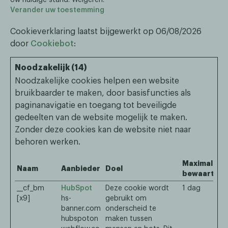
Uw huidige stand: Weigeren.
Verander uw toestemming
Cookieverklaring laatst bijgewerkt op 06/08/2026
door
Cookiebot
:
Noodzakelijk (14)
Noodzakelijke cookies helpen een website
bruikbaarder te maken, door basisfuncties als
paginanavigatie en toegang tot beveiligde
gedeelten van de website mogelijk te maken.
Zonder deze cookies kan de website niet naar
behoren werken.
Maximale
Naam
Aanbieder
Doel
bewaarterm
__cf_bm
HubSpot
Deze cookie wordt
1 dag
[x9]
hs-
gebruikt om
banner.com
onderscheid te
hubspoton
maken tussen