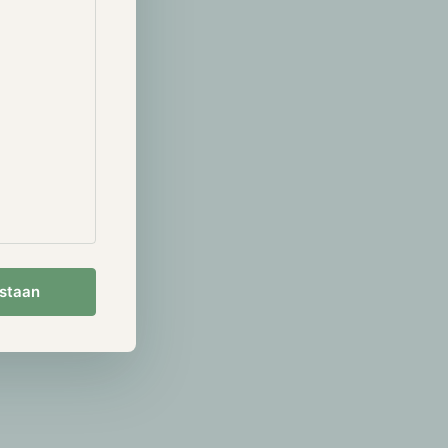
e huidige
f de bodem
rendement met
jfde cyclus,
stellen,
 tussen
 dat in het
achte
stitutionele
 koersen
estaan
is de
uwe toestroom
 het minder