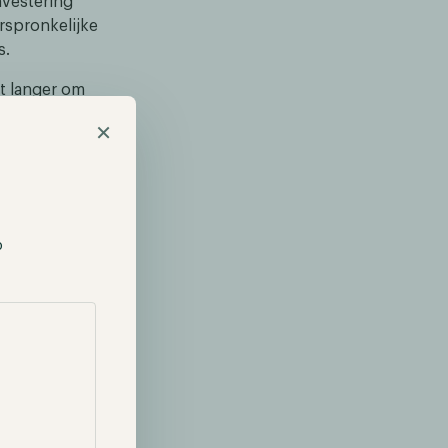
nvestering
orspronkelijke
s.
et langer om
t 503x de
×
n en een ROI
60 dagen,
p