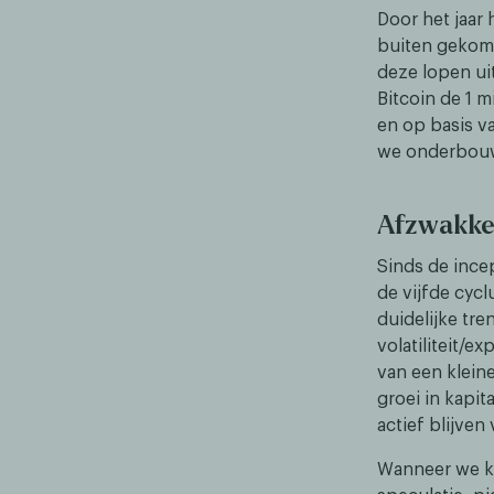
Door het jaar 
buiten gekome
deze lopen ui
Bitcoin de 1 m
en op basis va
we onderbouw
Afzwakke
Sinds de ince
de vijfde cycl
duidelijke tre
volatiliteit/e
van een klein
groei in kapit
actief blijven
Wanneer we ki