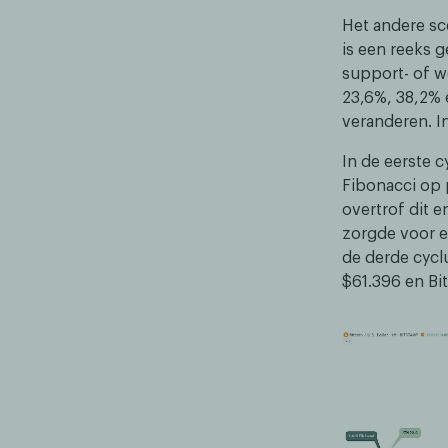
Het andere sce
is een reeks g
support- of w
23,6%, 38,2% 
veranderen. In
In de eerste c
Fibonacci op 
overtrof dit e
zorgde voor ee
de derde cycl
$61.396 en Bi