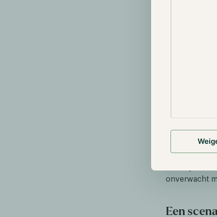
Als de trend 
cyclus onder 
van zo’n $15.
78% ten opzic
zou de ROI on
gebruiken we 
$62.000 en $77
achterhoofd 
Om af te wijk
gebeurtenis n
of overheids 
Weig
alsnog vele m
goedkeuring v
van kapitaal. 
onverwacht ma
Een scena