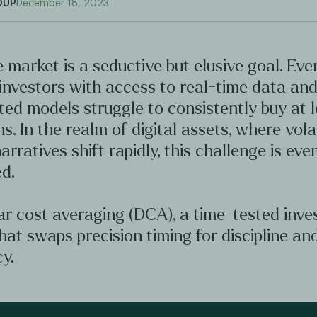
OUP
December 18, 2023
 market is a seductive but elusive goal. Ev
investors with access to real-time data an
ted models struggle to consistently buy at 
hs. In the realm of digital assets, where volat
arratives shift rapidly, this challenge is ev
d.
ar cost averaging (DCA), a time-tested inv
hat swaps precision timing for discipline an
y.