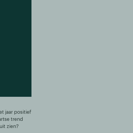
t jaar positief
rtse trend
it zien?