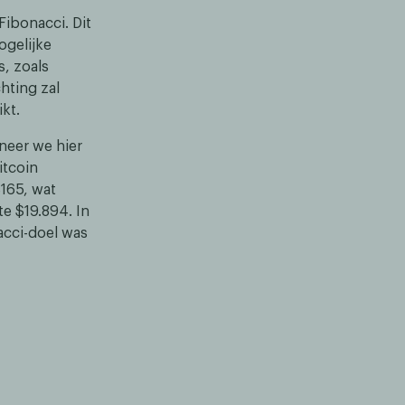
Fibonacci. Dit
ogelijke
s, zoals
hting zal
kt.
nneer we hier
itcoin
$165, wat
te $19.894. In
acci-doel was