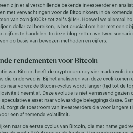
heen zijn er al verschillende bekende investeerder en analis
n met verwachtingen voor de Bitcoinkoers in de komende 
teen van zo’n $100k+ tot zelfs $1M+. Hoewel we allemaal h
iljoen dollar zal bereiken, is het cruciaal om hier met een ob
n cijfers te handelen. In deze blog zetten we twee scenario’
en op basis van bewezen methoden en cijfers.
nde rendementen voor Bitcoin
ptie van Bitcoin heeft de cryptocurrency vier marktcycli do
us die onderweg is. Bij het analiseren van deze cycli komen 
nds naar voren: de Bitcoin-cyclus wordt langer (tijd tot de to
xplosiviteit neemt af. Deze evolutie is niet verrassend gezie
e speculatieve asset naar volwaardige beleggingsklasse. Sa
aal, zorgt de toestroom van investeerders die voor langere ti
 voor een afnemende volatiliteit.
jken naar de eerste cyclus van Bitcoin, die met name gedr