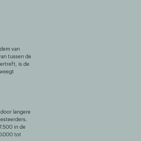
odem van
van tussen de
rtreft, is de
eweegt
door langere
esteerders.
7.500 in de
0.000 tot