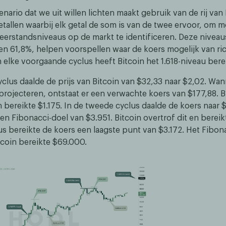
nario dat we uit willen lichten maakt gebruik van de rij van 
etallen waarbij elk getal de som is van de twee ervoor, om m
eerstandsniveaus op de markt te identificeren. Deze niveau
en 61,8%, helpen voorspellen waar de koers mogelijk van ric
 elke voorgaande cyclus heeft Bitcoin het 1.618-niveau berei
yclus daalde de prijs van Bitcoin van $32,33 naar $2,02. Wa
projecteren, ontstaat er een verwachte koers van $177,88. B
n bereikte $1.175. In de tweede cyclus daalde de koers naar 
n Fibonacci-doel van $3.951. Bitcoin overtrof dit en bereik
us bereikte de koers een laagste punt van $3.172. Het Fibon
tcoin bereikte $69.000.