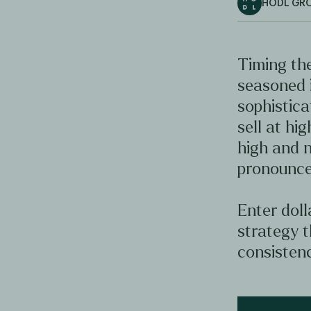
HODL GR
Timing the
seasoned 
sophistica
sell at hig
high and n
pronounce
Enter doll
strategy t
consistenc