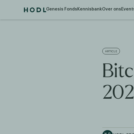
Genesis Fonds
Kennisbank
Over ons
Event
ARTICLE
Bit
202