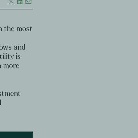
en the most
d
lows and
ility is
en more
estment
d