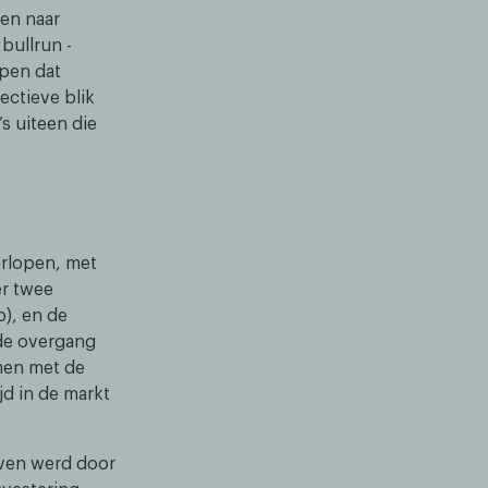
ten naar
bullrun -
open dat
jectieve blik
s uiteen die
orlopen, met
er twee
p), en de
n de overgang
men met de
jd in de markt
even werd door