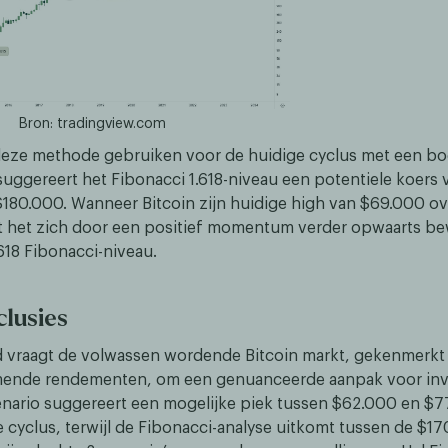
Bron: tradingview.com
eze methode gebruiken voor de huidige cyclus met een b
suggereert het Fibonacci 1.618-niveau een potentiele koers 
180.000. Wanneer Bitcoin zijn huidige high van $69.000 ove
t het zich door een positief momentum verder opwaarts b
.618 Fibonacci-niveau.
lusies
vraagt de volwassen wordende Bitcoin markt, gekenmerkt 
emende rendementen, om een genuanceerde aanpak voor inv
enario suggereert een mogelijke piek tussen $62.000 en $7
e cyclus, terwijl de Fibonacci-analyse uitkomt tussen de $17