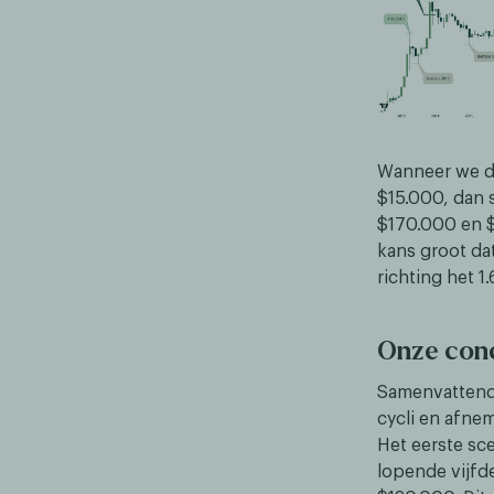
Wanneer we d
$15.000, dan 
$170.000 en $
kans groot da
richting het 1
Onze conc
Samenvattend 
cycli en afn
Het eerste sc
lopende vijfd