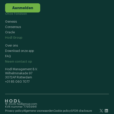
Aanmelden
Onze fondsen
Genesis
Consensus
Oracle
Hodl Group
Over ons
Download onze app
FAQ
Neem contact op
Hodl Management B.V.
Wilhelminakade 97
3072AP Rotterdam
+31 85 060 7077
© 2026 hodlgroup.com
KVK-nummer 77959841
Privacy policy
Algemene voorwaarden
Cookie policy
SFDR disclosure