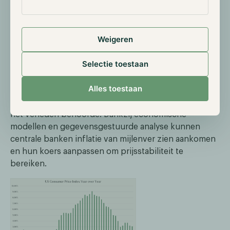
inflatie eind 2021 een hoge vlucht nam? Ten eerste
leek het erop dat de inflatie was “getemd”, omdat de
meeste westerse landen geen enorme
Weigeren
schommelingen in de inflatie hadden ervaren toen de
meeste centrale banken in de jaren 70 en 80
Selectie toestaan
onafhankelijk werden.
Alles toestaan
Dit kan deze centrale bankiers het vertrouwen
hebben gegeven dat de inflatie getemd was en tot
het verleden behoorde. Dankzij economische
modellen en gegevensgestuurde analyse kunnen
centrale banken inflatie van mijlenver zien aankomen
en hun koers aanpassen om prijsstabiliteit te
bereiken.