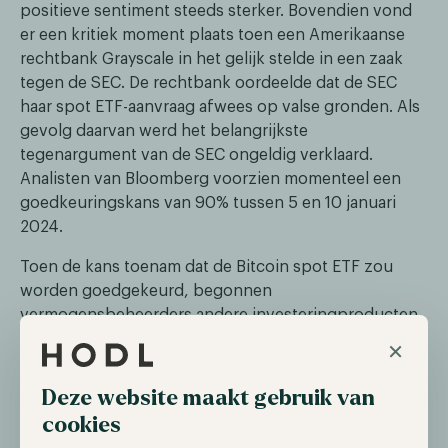
positieve sentiment steeds sterker. Bovendien vond
er een kritiek moment plaats toen een Amerikaanse
rechtbank Grayscale in het gelijk stelde in een zaak
tegen de SEC. De rechtbank oordeelde dat de SEC
haar spot ETF-aanvraag afwees op valse gronden. Als
gevolg daarvan werd het belangrijkste
tegenargument van de SEC ongeldig verklaard.
Analisten van Bloomberg voorzien momenteel een
goedkeuringskans van 90% tussen 5 en 10 januari
2024.
Toen de kans toenam dat de Bitcoin spot ETF zou
worden goedgekeurd, begonnen
vermogensbeheerders andere investeringproducten
voor cryptocurrencies te onderzoeken. Dit leidde tot
×
de introductie van negen op Ether futures
gebaseerde ETF's en de aanvraag van twee Ether spot
Deze website maakt gebruik van
ETF's. Deze versnelde goedkeuringen resulteerde in
cookies
een golf van marktvertrouwen en een opwaartse