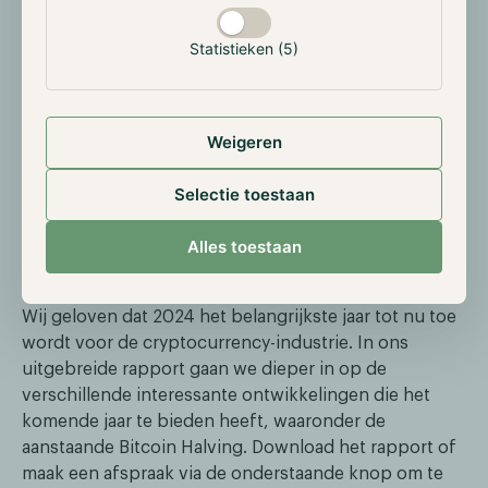
verloren terrein terugwonnen. Vooruitkijkend
verwachten we dat Bitcoin in de eerste helft van 2024
Statistieken (5)
een sterk opwaartse trend zal blijven volgen, maar dat
in de tweede helft altcoins hun opwaartse momentum
zullen herwinnen en beter zullen presteren dan
Weigeren
Bitcoin. Deze verschuiving zal in het voordeel zijn van
de Actively Managed strategie, omdat deze haar
Selectie toestaan
holdings over deze assets diversifieert.
Alles toestaan
Vooruitzicht 2024
Wij geloven dat 2024 het belangrijkste jaar tot nu toe
wordt voor de cryptocurrency-industrie. In ons
uitgebreide rapport gaan we dieper in op de
verschillende interessante ontwikkelingen die het
komende jaar te bieden heeft, waaronder de
aanstaande Bitcoin Halving. Download het rapport of
maak een afspraak via de onderstaande knop om te