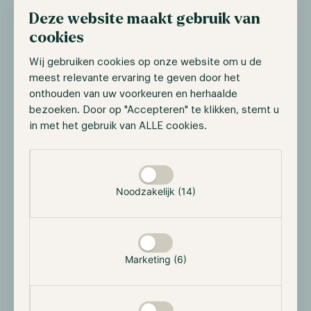
Wanneer de trader zijn grafiek heeft aangepast aan de
Deze website maakt gebruik van
gewenste periode, is het mogelijk om een opwaartse
cookies
of neerwaartse trend te identificeren. Vervolgens kan
de trader een trendlijn op de grafiek tekenen om de
Wij gebruiken cookies op onze website om u de
algemene richting en het traject van het activum vast
meest relevante ervaring te geven door het
te stellen. Een trendlijn kan fungeren als een support-
onthouden van uw voorkeuren en herhaalde
en resistancelijn, zoals geïllustreerd wordt in de
bezoeken. Door op "Accepteren" te klikken, stemt u
onderstaande afbeelding.
in met het gebruik van ALLE cookies.
Selectie toestaan
Noodzakelijk (14)
Marketing (6)
Bron: tradingview.com
Wanneer de prijs zich tussen twee lijnen beweegt en
steeds hogere hoogtepunten en dieptepunten