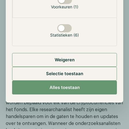
bereikt, spreken we van een opwaartse trend. De prijs
Voorkeuren (1)
zal meestal tussen deze twee lijnen blijven bewegen
totdat de trend wordt doorbroken. Dit kan gebeuren
door een neerwaartse correctie waarbij de prijs onder
de supportlijn komt, of door een sterke opwaartse
Statistieken (6)
beweging die de resistance doorbreekt. Bij het kopen
of verkopen van nieuwe cryptocurrencies worden
deze niveaus van lijnen gebruikt en zijn ze cruciaal bij
het opzetten van inkoop- en verkoopstrategieën.
Weigeren
Selectie toestaan
Hoe implementeert Hodl TA
Alles toestaan
Hodl past hoofdzakelijk TA toe om handelsplannen
op te stellen, waarbij inkoop- en verkoopniveaus
worden bepaald voor elk van de cryptocurrencies van
het fonds. Elke researchanalist heeft zijn eigen
handelsparen om in de gaten te houden en updates
over te ontvangen. Wanneer de onderzoeksanalisten