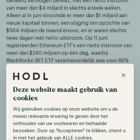
beheerd vermogen bereikt, met een netto instroom
van meer dan $4 miljard in slechts enkele weken.
Alleen al in juni stroomde er meer dan $1 miljard aan
nieuw kapitaal binnen, een stijging ten opzichte van
$564 miljoen de maand ervoor, en er waren slechts
twee dagen met netto uitstroom. Op 11 juni
registreerden Ethereum ETF’s een netto instroom van
meer dan $240 miljoen op één dag, waarbij
BlackRocks IBIT ETF verantwoordelijk was voor 66%
van die toename.
×
Deze website maakt gebruik van
cookies
Wij gebruiken cookies op onze website om u de
meest relevante ervaring te geven door het
Deze cijfers wijzen op een groeiende institutionele
onthouden van uw voorkeuren en herhaalde
appetijt voor Ethereum, niet alleen als alternatief voor
bezoeken. Door op "Accepteren" te klikken, stemt u
Bitcoin, maar als fundamentele infrastructuurlaag
in met het gebruik van ALLE cookies.