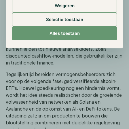
maatwerkoplossingen.
Weigeren
Daarmee zou Ethereum aantrekkelijk worden voor een
Selectie toestaan
geheel nieuw beleggersprofiel. Pensioenfondsen,
stichtingen en inkomensgerichte portefeuilles
Alles toestaan
kunnen het gaan benaderen als een
rendementsinstrument. Deze herwaardering zou ook
kunnen leiden tot nieuwe analysekaders, zoals
discounted cashflow-modellen, die gebruikelijker zijn
in traditionele finance.
Tegelijkertijd bereiden vermogensbeheerders zich
voor op de volgende fase: gediversifieerde altcoin-
ETF's. Hoewel goedkeuring nog een hindernis vormt,
wordt het idee steeds realistischer door de groeiende
volwassenheid van netwerken als Solana en
Avalanche en de opkomst van AI- en DeFi-tokens. De
uitdaging zal zijn om producten te bouwen die
blootstelling combineren met duidelijke regelgeving