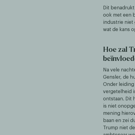
Dit benadrukt
ook met een b
industrie nie
wat de kans o
Hoe zal T
beïnvloed
Na vele nacht
Gensler, de h
Onder leiding
vergetelheid i
ontstaan. Dit 
is niet onopg
mening hiero
baan en zei du
Trump niet de
ambtenaar wel