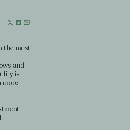
en the most
d
lows and
ility is
en more
estment
d