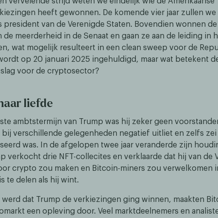
en vervelende strijd weten we eindelijk wie de Amerikaanse
kiezingen heeft gewonnen. De komende vier jaar zullen we
s president van de Verenigde Staten. Bovendien wonnen de
 de meerderheid in de Senaat en gaan ze aan de leiding in h
n, wat mogelijk resulteert in een clean sweep voor de Repu
 wordt op 20 januari 2025 ingehuldigd, maar wat betekent d
tslag voor de cryptosector?
naar liefde
rste ambtstermijn van Trump was hij zeker geen voorstande
 bij verschillende gelegenheden negatief uitliet en zelfs zei
seerd was. In de afgelopen twee jaar veranderde zijn houdi
p verkocht drie NFT-collecites en verklaarde dat hij van de 
or crypto zou maken en Bitcoin-miners zou verwelkomen in
 te delen als hij wint.
k werd dat Trump de verkiezingen ging winnen, maakten Bit
omarkt een opleving door. Veel marktdeelnemers en analist