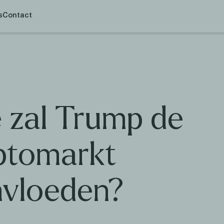
s
Contact
 zal Trump de
ptomarkt
nvloeden?