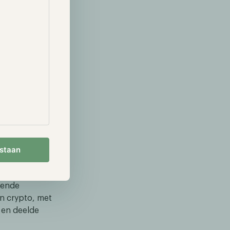
ing en ontving
tijdens zijn
0 aan Bitcoin
identiële bod
sterken,
dsuitgaven te
King” wordt
aangestuurd
tor, blijft hij
estaan
orden van het
an en al
vende
an crypto, met
e en deelde