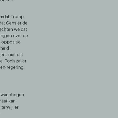
 omdat Trump
dat Gensler de
wachten we dat
rijgen over de
e oppositie
rheid
ent niet dat
e. Toch zal er
den-regering.
erwachtingen
maat kan
terwijl er
r