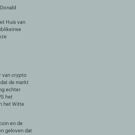
 Donald
et Huis van
blikeinse
eze
r van crypto
 dat de markt
ng echter
VS het
 het Witte
coin en de
en geloven dat