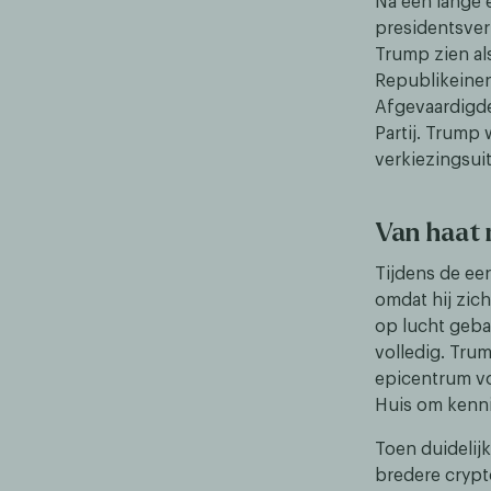
Na een lange 
presidentsver
Trump zien al
Republikeinen
Afgevaardigde
Partij. Trump
verkiezingsui
Van haat 
Tijdens de ee
omdat hij zich
op lucht geba
volledig. Trum
epicentrum vo
Huis om kennis
Toen duidelij
bredere crypt