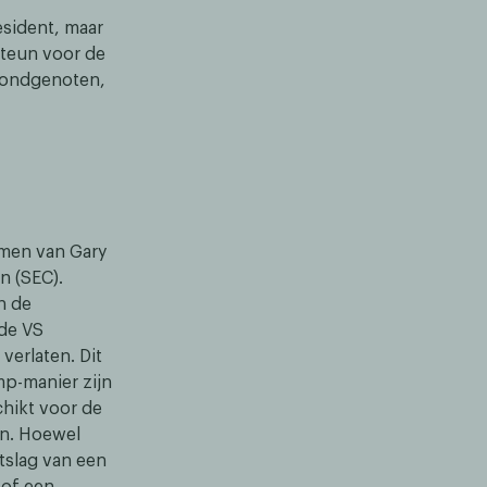
esident, maar
steun voor de
 bondgenoten,
emen van Gary
n (SEC).
n de
 de VS
verlaten. Dit
mp-manier zijn
hikt voor de
an. Hoewel
tslag van een
 of een