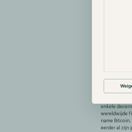
uitgelaten ov
hij aanzienli
verkiezing to
bezit.
Dan is er nog
van Trump te 
omdat hij gel
verminderen e
genoemd omda
om Bitcoin te 
een actieve v
Weig
Howard Lutnic
transitie-tea
enkele decenn
wereldwijde fi
name Bitcoin.
eerder al zij