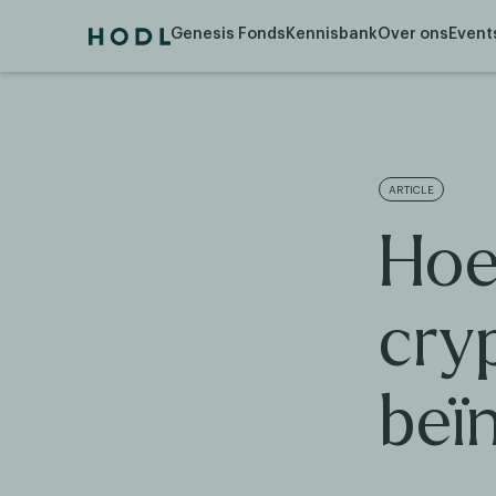
Genesis Fonds
Kennisbank
Over ons
Event
ARTICLE
Hoe
cry
beï