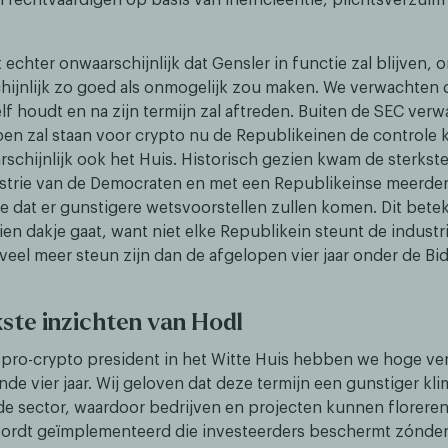
.
 echter onwaarschijnlijk dat Gensler in functie zal blijven,
schijnlijk zo goed als onmogelijk zou maken. We verwachten 
lf houdt en na zijn termijn zal aftreden. Buiten de SEC ver
en zal staan voor crypto nu de Republikeinen de controle k
rschijnlijk ook het Huis. Historisch gezien kwam de sterkst
strie van de Democraten en met een Republikeinse meerde
 dat er gunstigere wetsvoorstellen zullen komen. Dit betek
ien dakje gaat, want niet elke Republikein steunt de industri
 veel meer steun zijn dan de afgelopen vier jaar onder de Bi
kste inzichten van Hodl
 pro-crypto president in het Witte Huis hebben we hoge v
e vier jaar. Wij geloven dat deze termijn een gunstiger kli
de sector, waardoor bedrijven en projecten kunnen floreren 
wordt geïmplementeerd die investeerders beschermt zónde