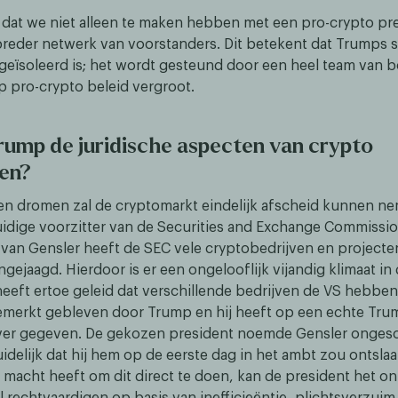
 dat we niet alleen te maken hebben met een pro-crypto pr
reder netwerk van voorstanders. Dit betekent dat Trumps 
t geïsoleerd is; het wordt gesteund door een heel team van
p pro-crypto beleid vergroot.
rump de juridische aspecten van crypto
en?
en dromen zal de cryptomarkt eindelijk afscheid kunnen n
uidige voorzitter van de Securities and Exchange Commissio
 van Gensler heeft de SEC vele cryptobedrijven en projecte
ngejaagd. Hierdoor is er een ongelooflijk vijandig klimaat in
heeft ertoe geleid dat verschillende bedrijven de VS hebben 
emerkt gebleven door Trump en hij heeft op een echte Tru
ver gegeven. De gekozen president noemde Gensler ongesc
idelijk dat hij hem op de eerste dag in het ambt zou ontsla
 macht heeft om dit direct te doen, kan de president het on
 rechtvaardigen op basis van inefficieëntie, plichtsverzuim