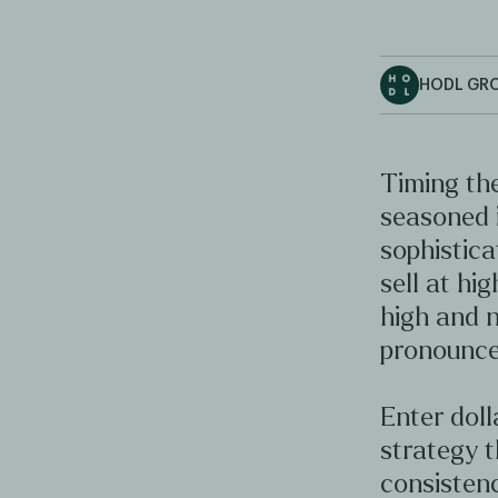
HODL GR
Timing the
seasoned 
sophistica
sell at hig
high and n
pronounce
Enter doll
strategy t
consistenc