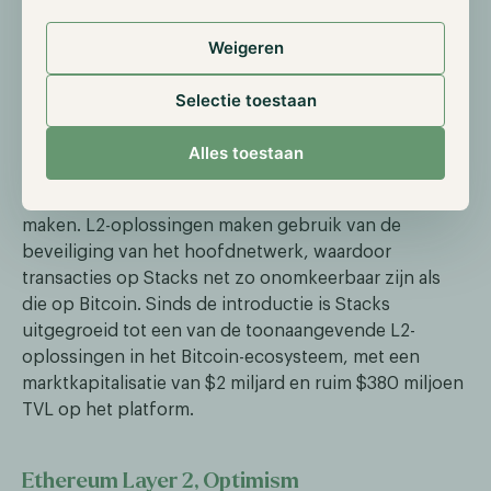
Interessante scaling solutions
Weigeren
Selectie toestaan
Bitcoin Layer 2, Stacks
Stacks, gelanceerd in 2018, is een L2-oplossing
Alles toestaan
bovenop het Bitcoin-netwerk welke het tevens ook
mogelijk maakt om Smart Contracts op Bitcoin te
maken. L2-oplossingen maken gebruik van de
beveiliging van het hoofdnetwerk, waardoor
transacties op Stacks net zo onomkeerbaar zijn als
die op Bitcoin. Sinds de introductie is Stacks
uitgegroeid tot een van de toonaangevende L2-
oplossingen in het Bitcoin-ecosysteem, met een
marktkapitalisatie van $2 miljard en ruim $380 miljoen
TVL op het platform.
Ethereum Layer 2, Optimism