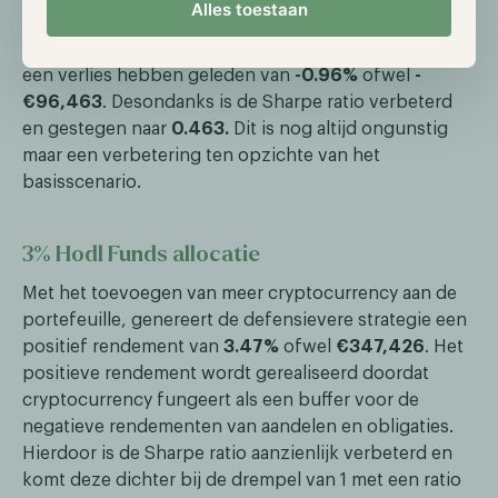
Alles toestaan
cryptocurrency toegevoegd, echter resulteerde ook
dit nog steeds in een klein verlies. De portefeuille zou
een verlies hebben geleden van
-0.96%
ofwel
-
€96,463
. Desondanks is de Sharpe ratio verbeterd
en gestegen naar
0.463.
Dit is nog altijd ongunstig
maar een verbetering ten opzichte van het
basisscenario.
3% Hodl Funds allocatie
Met het toevoegen van meer cryptocurrency aan de
portefeuille, genereert de defensievere strategie een
positief rendement van
3.47%
ofwel
€347,426
. Het
positieve rendement wordt gerealiseerd doordat
cryptocurrency fungeert als een buffer voor de
negatieve rendementen van aandelen en obligaties.
Hierdoor is de Sharpe ratio aanzienlijk verbeterd en
komt deze dichter bij de drempel van 1 met een ratio