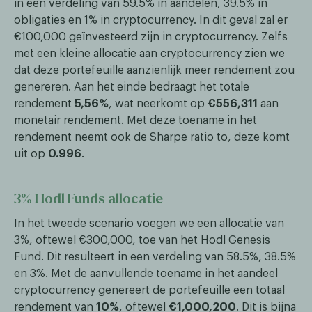
in een verdeling van 59.5% in aandelen, 39.5% in
obligaties en 1% in cryptocurrency. In dit geval zal er
€100,000 geïnvesteerd zijn in cryptocurrency. Zelfs
met een kleine allocatie aan cryptocurrency zien we
dat deze portefeuille aanzienlijk meer rendement zou
genereren. Aan het einde bedraagt het totale
rendement
5,56%
, wat neerkomt op
€556,311
aan
monetair rendement. Met deze toename in het
rendement neemt ook de Sharpe ratio to, deze komt
uit op
0.996
.
3% Hodl Funds allocatie
In het tweede scenario voegen we een allocatie van
3%, oftewel €300,000, toe van het Hodl Genesis
Fund. Dit resulteert in een verdeling van 58.5%, 38.5%
en 3%. Met de aanvullende toename in het aandeel
cryptocurrency genereert de portefeuille een totaal
rendement van
10%
, oftewel
€1,000,200
. Dit is bijna