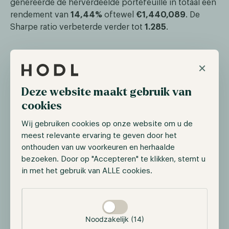
genereerde de herverdeelde portefeuille in totaal een
rendement van
14,44%
oftewel
€1,440,089
. De
Sharpe ratio verbeterde verder tot
1.285
.
×
Deze website maakt gebruik van
cookies
Wij gebruiken cookies op onze website om u de
meest relevante ervaring te geven door het
onthouden van uw voorkeuren en herhaalde
bezoeken. Door op "Accepteren" te klikken, stemt u
in met het gebruik van ALLE cookies.
Cryptocurrency toevoegen aan een
Selectie toestaan
institutionele 60/40 portefeuille
Noodzakelijk (14)
Institutionele investeerders zijn voorzichtiger en