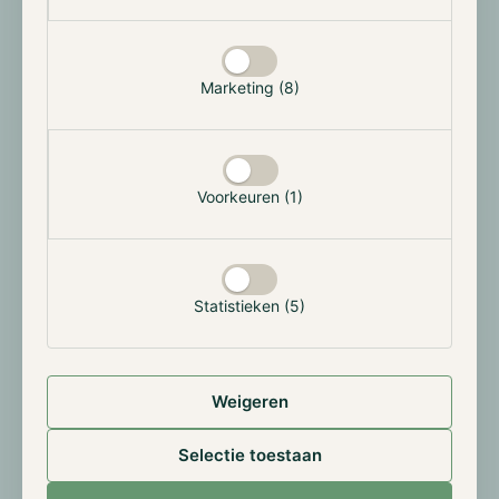
streven naar stabiele groei en vermogensbehoud.
Daarom nemen we in het basisscenario 60% van de
portefeuille in obligaties en 40% in aandelen, met
Marketing (8)
dezelfde indexen als referentie. In de genoemde
investeringsperiode zou de basisportefeuille echter
een verlies van
-3.18%
hebben opgeleverd, oftewel
-
€318,408
. Hierdoor is de Sharpe ratio relatief laag en
Voorkeuren (1)
eindigt op
0.141
. Dit geeft aan dat het behaalde
rendement, in dit geval verlies, proportioneel slechter
is dan het genomen risico. Obligaties worden
beschouwd als een relatief "veilige investering",
echter leidde deze categorie in de afgelopen periode
Statistieken (5)
een sterk verlies waardoor de Sharpe ratio sterk werd
beïnvloed.
Weigeren
1% Hodl Funds allocatie
Selectie toestaan
In de risicomijdende portefeuille van institutionele
beleggers hebben we een kleine allocatie van