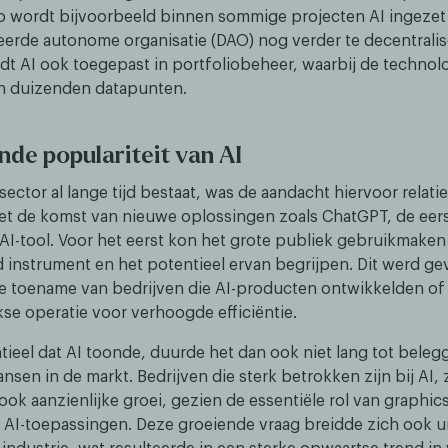
o wordt bijvoorbeeld binnen sommige projecten AI ingeze
eerde autonome organisatie (DAO) nog verder te decentralis
dt AI ook toegepast in portfoliobeheer, waarbij de technol
n duizenden datapunten.
nde populariteit van AI
ector al lange tijd bestaat, was de aandacht hiervoor relatie
t de komst van nieuwe oplossingen zoals ChatGPT, de eer
 AI-tool. Voor het eerst kon het grote publiek gebruikmake
 instrument en het potentieel ervan begrijpen. Dit werd ge
e toename van bedrijven die AI-producten ontwikkelden o
kse operatie voor verhoogde efficiëntie.
tieel dat AI toonde, duurde het dan ook niet lang tot beleg
nsen in de markt. Bedrijven die sterk betrokken zijn bij AI,
ook aanzienlijke groei, gezien de essentiële rol van graphic
in AI-toepassingen. Deze groeiende vraag breidde zich ook ui