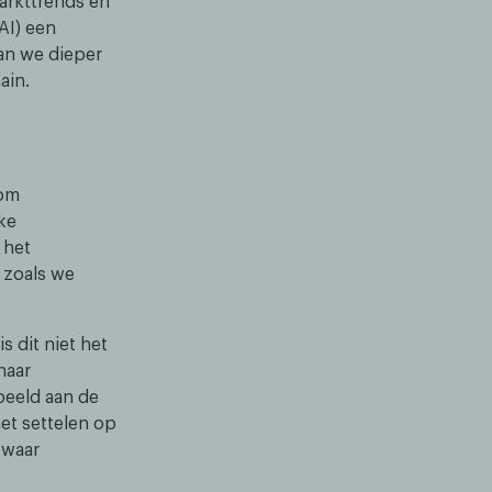
arkttrends en
AI) een
aan we dieper
ain.
 om
ke
 het
 zoals we
s dit niet het
naar
beeld aan de
et settelen op
 waar