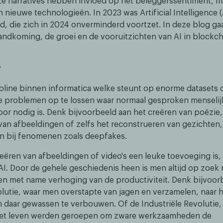
 narratives hebben invloed op het beleggerssentiment, m
 nieuwe technologieën. In 2023 was Artificial Intelligence (
nd, die zich in 2024 onverminderd voortzet. In deze blog g
tandkoming, de groei en de vooruitzichten van AI in blockch
?
cipline binnen informatica welke steunt op enorme datasets
 problemen op te lossen waar normaal gesproken menselij
voor nodig is. Denk bijvoorbeeld aan het creëren van poëzie,
van afbeeldingen of zelfs het reconstrueren van gezichten,
n bij fenomenen zoals deepfakes.
ëren van afbeeldingen of video's een leuke toevoeging is, i
AI. Door de gehele geschiedenis heen is men altijd op zoek 
en met name verhoging van de productiviteit. Denk bijvoor
utie, waar men overstapte van jagen en verzamelen, naar h
m daar gewassen te verbouwen. Of de Industriële Revolutie,
het leven werden geroepen om zware werkzaamheden de