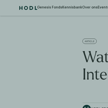
Genesis Fonds
Kennisbank
Over ons
Event
ARTICLE
Wat 
Inte