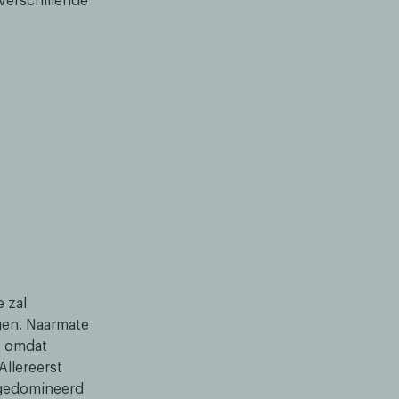
 verschillende
e zal
gen. Naarmate
n, omdat
Allereerst
 gedomineerd