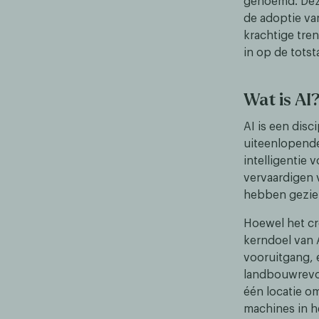
genoemd. Deze
de adoptie van
krachtige tre
in op de tots
Wat is AI
AI is een dis
uiteenlopende
intelligentie 
vervaardigen 
hebben gezie
Hoewel het cre
kerndoel van 
vooruitgang, 
landbouwrevol
één locatie o
machines in 