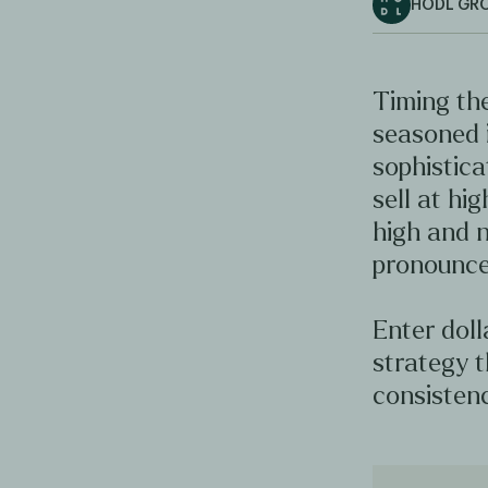
HODL GR
Timing the
seasoned 
sophistica
sell at hig
high and n
pronounce
Enter doll
strategy t
consistenc