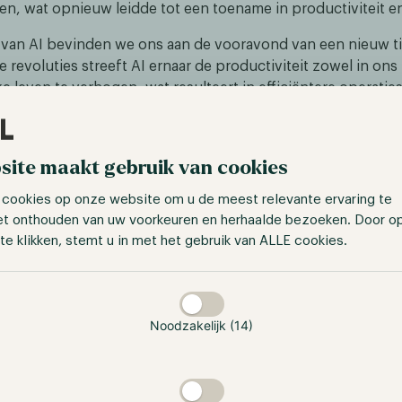
n, wat opnieuw leidde tot een toename in productiviteit en 
van AI bevinden we ons aan de vooravond van een nieuw ti
 revoluties streeft AI ernaar de productiviteit zowel in ons
ke leven te verhogen, wat resulteert in efficiëntere operatie
ngen. Wat deze technologie uniek maakt, is het gebruik v
oortdurende verbeteringen in snelheid en intelligentie, zon
enselijke capaciteiten.
site maakt gebruik van cookies
 cookies op onze website om u de meest relevante ervaring te
et onthouden van uw voorkeuren en herhaalde bezoeken. Door o
te klikken, stemt u in met het gebruik van ALLE cookies.
taan
Noodzakelijk (14)
www.bbntimes.com/science/post-covid19-era-