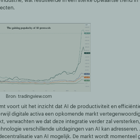
a-industrie, wat resulteerde in een sterke opwaartse trend in
jecten.
Bron: tradingview.com
t voort uit het inzicht dat AI de productiviteit en efficiënti
erwijl digitale activa een opkomende markt vertegenwoordi
ijkt, verwachten we dat deze integratie verder zal versterke
hnologie verschillende uitdagingen van AI kan adresseren. 
decentralisatie van AI mogelijk. De markt wordt momenteel