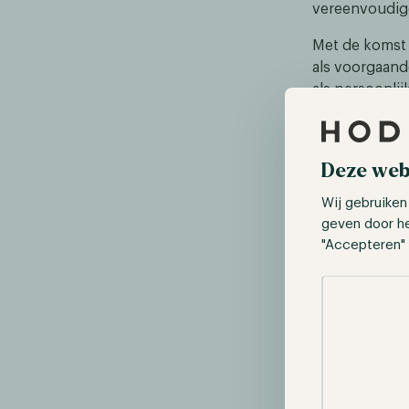
vereenvoudige
Met de komst 
als voorgaande
als persoonlij
kostenbespari
datasets en v
worden door m
Deze web
Wij gebruiken
geven door h
"Accepteren" 
Selectie toes
Bron: https://