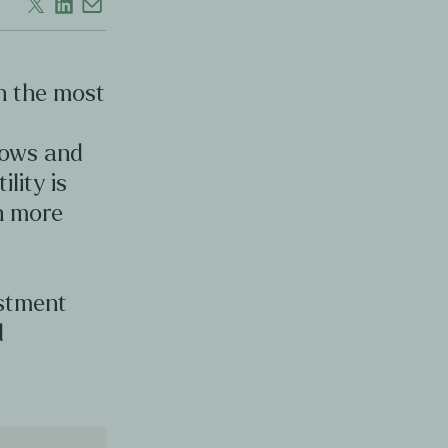
en the most
d
lows and
ility is
en more
estment
d