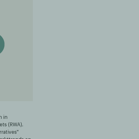
n in
ets (RWA).
ratives"