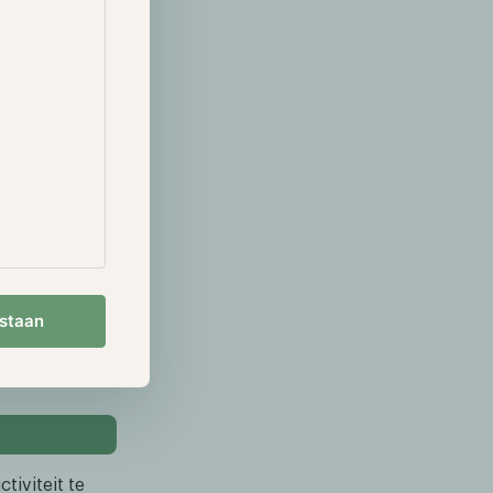
rency en
lten,
ledig richt op
en op de hype
 centralisatie
twerk dat
 Bittensor
ken van
s uploaden om
estaan
dt beheerd en
 Bittensor?
tiviteit te