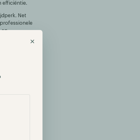
efficiëntie.
jdperk. Net
 professionele
s en
an enorme
×
der beperkt te
p