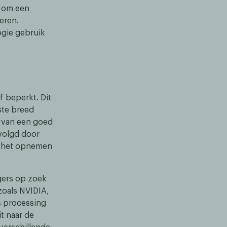
t om een
eren.
ogie gebruik
f beperkt. Dit
ste breed
n van een goed
volgd door
f het opnemen
gers op zoek
 zoals NVIDIA,
s processing
t naar de