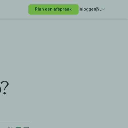
Plan een afspraak
Inloggen
NL
o?