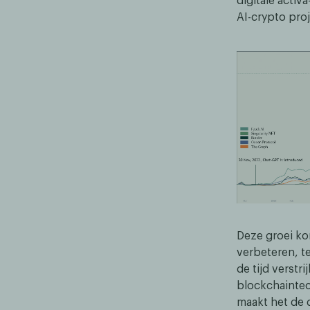
digitale activ
AI-crypto pro
Deze groei kom
verbeteren, t
de tijd verstr
blockchaintec
maakt het de 