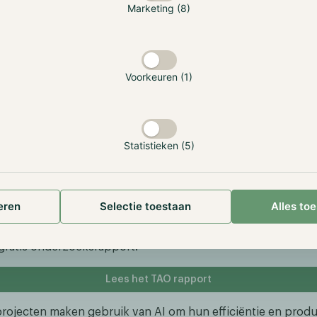
Marketing (8)
d-the-5th-industrial-revolution
d beleven we ook een revolutie op het gebied van cryptocur
chnologie. Langzaam zien we deze twee sectoren samensme
en subsector is ontstaan binnen de cryptomarkt die zich vol
Voorkeuren (1)
e oplossingen. Hoewel sommige projecten slechts meelift
jn er ook projecten die echte problemen aanpakken, zoals de
Statistieken (5)
project is Bittensor, een gedecentraliseerd intelligentiene
en bevordert en de ontwikkeling van AI opnieuw vormgeeft.
r AI toegankelijk te maken voor iedereen door gebruik te ma
chnologie. Hierdoor kunnen gebruikers hun eigen gegeven
eren
Selectie toestaan
Alles to
ment te genereren, waardoor dit werkveld niet langer wor
rd door een handjevol grote spelers. Wilt u meer weten over
gratis onderzoeksrapport.
Lees het TAO rapport
rojecten maken gebruik van AI om hun efficiëntie en produc