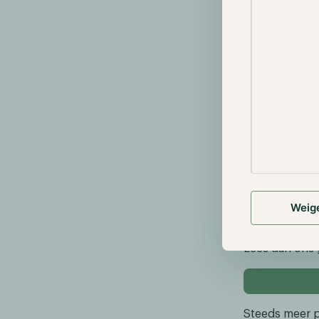
an
Tegelijkertij
blockchainte
waardoor er e
AI-aanverwant
rondom AI, zi
van AI.
Een opkomend 
machinaal ler
streeft ernaa
blockchainte
Weig
daarmee rende
gekapitalisee
Lees dan ons 
Steeds meer p