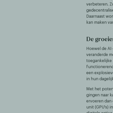
verbeteren. Z
gedecentralis
Daarnaast wor
kan maken va
De groeie
Hoewel de AI-s
veranderde me
toegankelijke
functionerend
een explosiev
in hun dagelij
Met het poten
gingen naar ka
ervoeren dan 
unit (GPU's) 