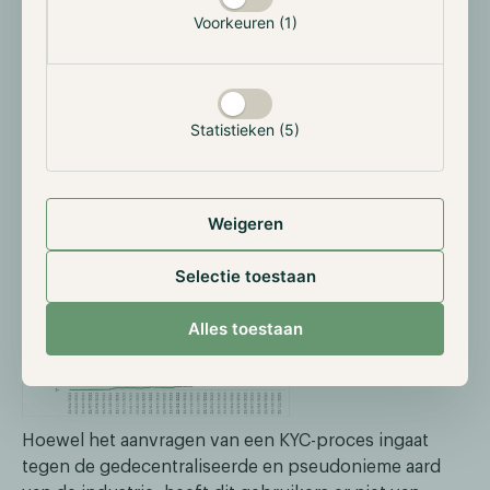
details zoals het hoofdbedrag en het
Voorkeuren (1)
rentepercentage worden gespecificeerd, die
vervolgens beschikbaar wordt gesteld op hun
platform. Gebruikers kunnen deze leningen aangaan
door stablecoins te storten. Deze stablecoins worden
Statistieken (5)
vervolgens uitgeleend aan de eerder genoemde
bedrijven. Hoewel enkele DeFi-protocollen geen KYC-
procedures vereisen voor deze investeringen, doen
de meeste dit wel.
Weigeren
Selectie toestaan
Alles toestaan
Hoewel het aanvragen van een KYC-proces ingaat
tegen de gedecentraliseerde en pseudonieme aard