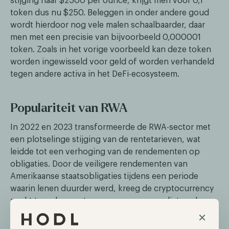
stijging naar $2500 per ounce, krijgt men voor 0,1
token dus nu $250. Beleggen in onder andere goud
wordt hierdoor nog vele malen schaalbaarder, daar
men met een precisie van bijvoorbeeld 0,000001
token. Zoals in het vorige voorbeeld kan deze token
worden ingewisseld voor geld of worden verhandeld
tegen andere activa in het DeFi-ecosysteem.
Populariteit van RWA
In 2022 en 2023 transformeerde de RWA-sector met
een plotselinge stijging van de rentetarieven, wat
leidde tot een verhoging van de rendementen op
obligaties. Door de veiligere rendementen van
Amerikaanse staatsobligaties tijdens een periode
waarin lenen duurder werd, kreeg de cryptocurrency
markt te maken met een neergang en verliet veel
×
kapitaal de markt. Dit dwong DeFi-protocollen om
andere mogelijkheden te onderzoeken om inkomsten