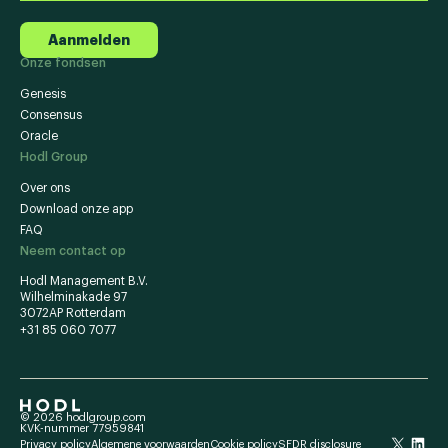
Aanmelden
Onze fondsen
Genesis
Consensus
Oracle
Hodl Group
Over ons
Download onze app
FAQ
Neem contact op
Hodl Management B.V.
Wilhelminakade 97
3072AP Rotterdam
+31 85 060 7077
© 2026 hodlgroup.com
KVK-nummer 77959841
Privacy policy
Algemene voorwaarden
Cookie policy
SFDR disclosure