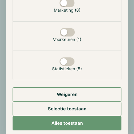
de werking van deze beleggingscategorie te
Marketing (8)
begrijpen. Daarnaast is het cruciaal om betrouwbare
informatiebronnen te vinden en te beschikken over
een goede strategie en selectieproces. Hoewel
cryptocurrencies een unieke kans te bieden, brengen
Voorkeuren (1)
ze ook aanzienlijke risico's met zich mee. Het is
daarom belangrijk om grondig geïnformeerd te zijn en
weloverwogen beslissingen te nemen.
Statistieken (5)
Bij beleggen is het essentieel om het risico-
rendementsprofiel van je investeringen te begrijpen
en tegelijkertijd zorgvuldig risico's te beperken. Veel
gemaakte fouten ontstaan vaak door een gebrek aan
Weigeren
tijd voor grondig onderzoek, onvoldoende kennis van
de basisprincipes van beleggen, beperkt inzicht in
Selectie toestaan
blockchains en de bijbehorende risico's van
investeren in cryptocurrencies, en het raadplegen
Alles toestaan
van informatiebronnen die niet betrouwbaar zijn.
Deze fouten vertalen zich in verkeerde timing op de