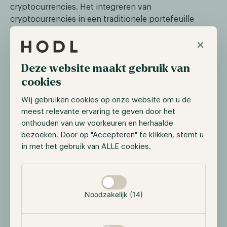
cryptocurrencies. Het integreren van
cryptocurrencies in een traditionele portefeuille
bestaande uit aandelen en obligaties verbetert de
×
risico-rendementsverhouding van de gehele
beleggingsportefeuille. Dit is te danken aan hun lage
Deze website maakt gebruik van
correlatie met zowel aandelen als obligaties, in
cookies
combinatie met de opmerkelijke risico-
rendementsverhouding die cryptocurrencies te
Wij gebruiken cookies op onze website om u de
bieden hebben.
meest relevante ervaring te geven door het
onthouden van uw voorkeuren en herhaalde
bezoeken. Door op "Accepteren" te klikken, stemt u
Naar jouw mening waar moeten
in met het gebruik van ALLE cookies.
beleggers zich op richten bij het
investeren in cryptocurrencies, en
Selectie toestaan
wat zijn veelvoorkomende fouten?
Noodzakelijk (14)
Nou, net als bij andere beleggingscategorieën is
investeren in cryptocurrencies complex. Voor
beginners kan het lastig zijn om de kansen, risico's en