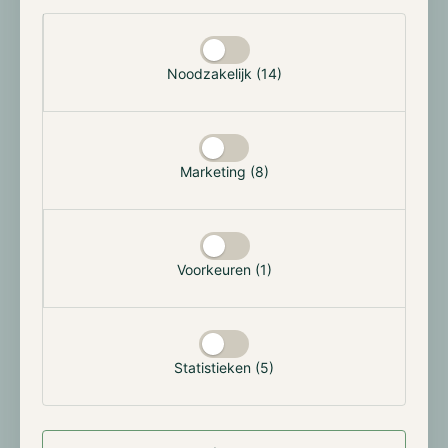
leningen te financieren, waarmee on-chain krediet
Selectie toestaan
wordt gecreëerd op basis van overgecollateraliseerde
leningen—meestal gedekt door liquide activa zoals
Noodzakelijk (14)
Bitcoin en Ethereum.
In het afgelopen jaar is de institutionele adoptie van
digitale activa sterk toegenomen, gedreven door
Marketing (8)
regelgevende vooruitgang, met name de goedkeuring
van crypto-ETF's in de VS. Deze gunstige omgeving
heeft Maple en Syrup rechtstreeks in de kaart
gespeeld, wat heeft geleid tot een toenemend aantal
institutionele kredietnemers. Maple’s vermogen om
Voorkeuren (1)
de traditionele financiële wereld te verbinden met
DeFi heeft aanzienlijke institutionele steun
aangetrokken. Zo ging Bitwise Asset Management,
dat meer dan $12 miljard aan activa beheert, in maart
Statistieken (5)
2025 een samenwerking aan met Maple om gebruik te
maken van zijn door Bitcoin gedekte leenproduct—
een mijlpaal in de institutionele adoptie van DeFi