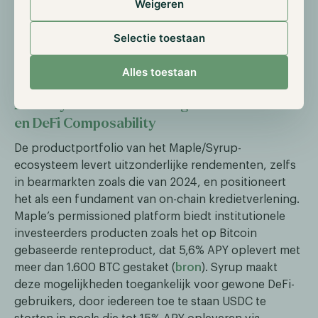
Weigeren
(
bron
). Ook Grayscale nam Maple Finance op in zijn
top 20 crypto-investeringen voor Q2 2025, wat wijst
Selectie toestaan
op groot vertrouwen in het groeipotentieel van het
platform (
bron
).
Alles toestaan
2. Utility: Betrouwbare Hoge Rendementen
en DeFi Composability
De productportfolio van het Maple/Syrup-
ecosysteem levert uitzonderlijke rendementen, zelfs
in bearmarkten zoals die van 2024, en positioneert
het als een fundament van on-chain kredietverlening.
Maple’s permissioned platform biedt institutionele
investeerders producten zoals het op Bitcoin
gebaseerde renteproduct, dat 5,6% APY oplevert met
meer dan 1.600 BTC gestaket (
bron
). Syrup maakt
deze mogelijkheden toegankelijk voor gewone DeFi-
gebruikers, door iedereen toe te staan USDC te