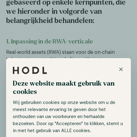
gebaseerd op enkele kernpunten, die
we hieronder in volgorde van
belangrijkheid behandelen:
1. Inpassing in de RWA-verticale
Real-world assets (RWA) staan voor de on-chain
tokenisatie van traditionele financiële instrumenten,
×
zoals Amerikaanse staatsobligaties en
schuldpapieren. Dit maakt fractioneel eigendom,
verbeterde liquiditeit en composability binnen DeFi
Deze website maakt gebruik van
mogelijk. Bij Hodl Ventures beschouwen we RWA als
cookies
een van de meest veelbelovende verticalen binnen
Wij gebruiken cookies op onze website om u de
DeFi, vanwege het enorme potentieel van traditionele
meest relevante ervaring te geven door het
activa om te profiteren van de programmeerbaarheid
onthouden van uw voorkeuren en herhaalde
van DeFi. Maple Finance en haar DeFi-native tak Syrup
bezoeken. Door op "Accepteren" te klikken, stemt u
Finance belichamen deze kans door USDC van
in met het gebruik van ALLE cookies.
retaildepositohouders te bundelen om institutionele