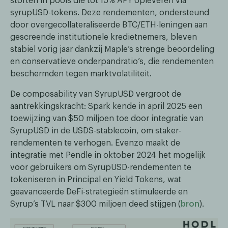
storten in pools die tot 15% APY opleveren via
syrupUSD-tokens. Deze rendementen, ondersteund
door overgecollateraliseerde BTC/ETH-leningen aan
gescreende institutionele kredietnemers, bleven
stabiel vorig jaar dankzij Maple’s strenge beoordeling
en conservatieve onderpandratio’s, die rendementen
beschermden tegen marktvolatiliteit.
De composability van SyrupUSD vergroot de
aantrekkingskracht: Spark kende in april 2025 een
toewijzing van $50 miljoen toe door integratie van
SyrupUSD in de USDS-stablecoin, om staker-
rendementen te verhogen. Evenzo maakt de
integratie met Pendle in oktober 2024 het mogelijk
voor gebruikers om SyrupUSD-rendementen te
tokeniseren in Principal en Yield Tokens, wat
geavanceerde DeFi-strategieën stimuleerde en
Syrup’s TVL naar $300 miljoen deed stijgen (
bron
).