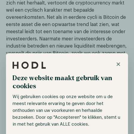
zich niet herhaalt, vertoont de cryptocurrency markt
wel een cyclisch karakter met bepaalde
overeenkomsten. Net als in eerdere cycli is Bitcoin de
eerste asset die een opwaartse trend laat zien, wat
meestal leidt tot een toename van de interesse onder
investeerders. Naarmate meer investeerders de
industrie betreden en nieuwe liquiditeit meebrengen,
versnelt de prijs van Bitcoin, zoals we ook zagen met
de introductie van de ETF's.
×
Deze website maakt gebruik van
cookies
Wij gebruiken cookies op onze website om u de
meest relevante ervaring te geven door het
onthouden van uw voorkeuren en herhaalde
bezoeken. Door op "Accepteren" te klikken, stemt u
Dit brengt ons bij de altcoinmarkt. Hoewel deze activa
in met het gebruik van ALLE cookies.
een opwaartse trend hebben laten zien, hebben ze