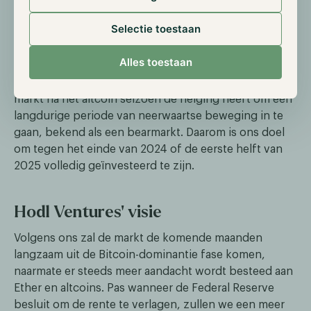
Hoewel de financiering door durfkapitaal doorgaans
Selectie toestaan
aanzienlijk toeneemt naarmate de cyclus vordert,
suggereren wij dat de komende periode de laatste
Alles toestaan
kans biedt om te investeren in het vroege stadium
van projecten. Dit komt voornamelijk doordat de
markt na het altcoin seizoen de neiging heeft om een
langdurige periode van neerwaartse beweging in te
gaan, bekend als een bearmarkt. Daarom is ons doel
om tegen het einde van 2024 of de eerste helft van
2025 volledig geïnvesteerd te zijn.
Hodl Ventures' visie
Volgens ons zal de markt de komende maanden
langzaam uit de Bitcoin-dominantie fase komen,
naarmate er steeds meer aandacht wordt besteed aan
Ether en altcoins. Pas wanneer de Federal Reserve
besluit om de rente te verlagen, zullen we een meer