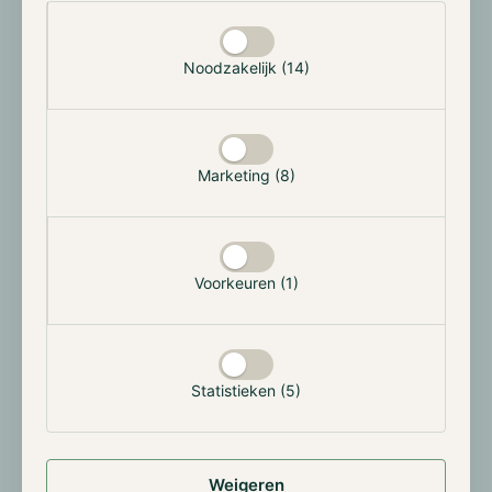
Selectie toestaan
niet zo sterk gepresteerd als verwacht. Desondanks
zullen de meeste van deze activa volgen nu Bitcoin en
Ether hun opwaartse momentum voortzetten. We
Noodzakelijk (14)
zullen pas een "altcoin seizoen" zien wanneer de
liquiditeit van Bitcoin naar altcoins begint te stromen.
Dit biedt unieke kansen voor Hodl Ventures.
Marketing (8)
Hodl Ventures investeert actief
Omdat de bredere altcoinmarkt nog niet in het altcoin
Voorkeuren (1)
seizoen is gekomen en de interesse onder particuliere
investeerders nog niet significant is toegenomen,
hebben wij de mogelijkheid om actief te investeren in
interessante projecten die van plan zijn om binnen nu
Statistieken (5)
en anderhalf jaar live te gaan. Hierdoor kunnen deze
projecten optimaal profiteren van het altcoin seizoen.
Weigeren