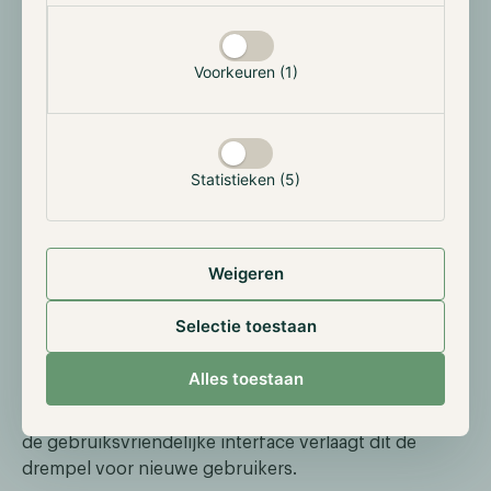
Voorkeuren (1)
Statistieken (5)
Een andere partner in het ecosysteem van Perp is
Weigeren
DappOS, een besturingsprotocol dat crypto-
infrastructuren beheert voor gebruikers. Het
Selectie toestaan
protocol heeft een uniek frontend ontwikkeld
waarmee gebruikers toegang kunnen krijgen tot de
Alles toestaan
Perpetual Protocol-exchange via verschillende
blockchains, zoals bijvoorbeeld de BNB-chain. Door
de gebruiksvriendelijke interface verlaagt dit de
drempel voor nieuwe gebruikers.