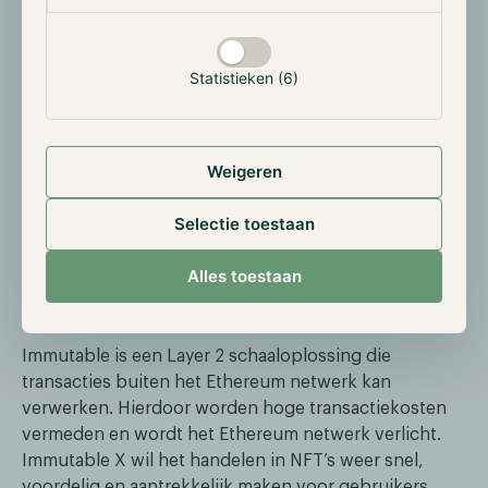
Uitgelicht: Immutable X
Iedere maand lichten wij een cryptocurrency uit waar
Statistieken (6)
onze fondsen in investeren en deze maand is dat
Immutable X (IMX).
In de afgelopen jaren heeft het Ethereum netwerk
Weigeren
een sterke ontwikkeling doorgemaakt, echter kan het
netwerk het exponentieel groeiende
Selectie toestaan
transactievolume niet meer aan. Als gevolg hiervan
stijgen de transactiekosten, waardoor het versturen
Alles toestaan
van transacties en bijvoorbeeld het minten van NFT’s
erg onaantrekkelijk wordt.
Immutable is een Layer 2 schaaloplossing die
transacties buiten het Ethereum netwerk kan
verwerken. Hierdoor worden hoge transactiekosten
vermeden en wordt het Ethereum netwerk verlicht.
Immutable X wil het handelen in NFT’s weer snel,
voordelig en aantrekkelijk maken voor gebruikers.