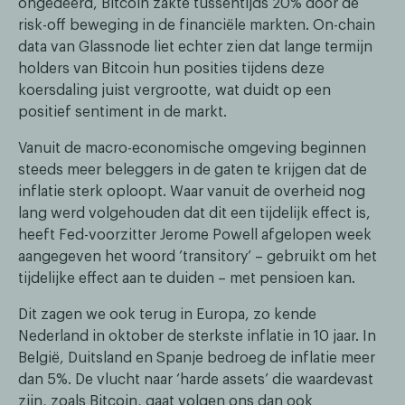
ongedeerd, Bitcoin zakte tussentijds 20% door de
risk-off beweging in de financiële markten. On-chain
data van Glassnode liet echter zien dat lange termijn
holders van Bitcoin hun posities tijdens deze
koersdaling juist vergrootte, wat duidt op een
positief sentiment in de markt.
Vanuit de macro-economische omgeving beginnen
steeds meer beleggers in de gaten te krijgen dat de
inflatie sterk oploopt. Waar vanuit de overheid nog
lang werd volgehouden dat dit een tijdelijk effect is,
heeft Fed-voorzitter Jerome Powell afgelopen week
aangegeven het woord ’transitory’ – gebruikt om het
tijdelijke effect aan te duiden – met pensioen kan.
Dit zagen we ook terug in Europa, zo kende
Nederland in oktober de sterkste inflatie in 10 jaar. In
België, Duitsland en Spanje bedroeg de inflatie meer
dan 5%. De vlucht naar ‘harde assets’ die waardevast
zijn, zoals Bitcoin, gaat volgen ons dan ook