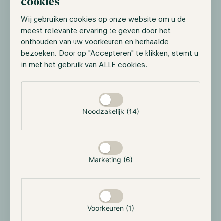
cookies
Wij gebruiken cookies op onze website om u de
Hodl sluit aan bij BCNL
meest relevante ervaring te geven door het
onthouden van uw voorkeuren en herhaalde
Hodl heeft zich officieel aangesloten bij de
bezoeken. Door op "Accepteren" te klikken, stemt u
Blockchain Netherlands Foundation (BCNL). BCNL is
in met het gebruik van ALLE cookies.
een community van individuen, bedrijven en crypto-
projecten die zich gezamenlijk inzetten voor het
Selectie toestaan
blockchain en cryptocurrency ecosysteem in
Nederland. Door de verbinding aan dit netwerk,
Noodzakelijk (14)
hopen wij ons steentje bij te dragen aan de adoptie,
educatie en regulatie van de sector. BCNL is tevens
ook de organisator van de Dutch Blockchain Week.
Met trots kunnen we met u delen dat Hodl dit jaar is
Marketing (6)
genomineerd voor de BCNL Community Award.
Stemmen op Hodl.nl kan
via deze link
.
Voorkeuren (1)