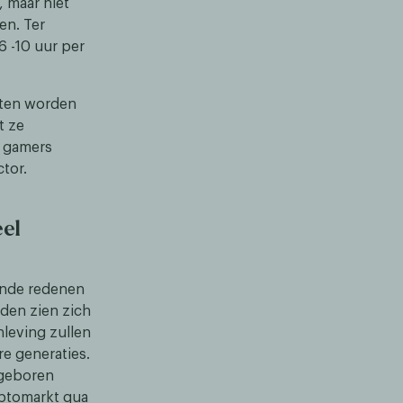
, maar niet
en. Ter
 -10 uur per
aten worden
t ze
r gamers
tor.
el
ende redenen
jden zien zich
nleving zullen
re generaties.
 geboren
yptomarkt qua