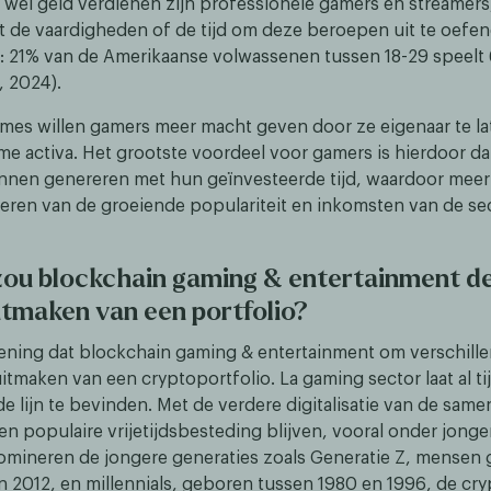
 wel geld verdienen zijn professionele gamers en streamers
t de vaardigheden of de tijd om deze beroepen uit te oefen
 21% van de Amerikaanse volwassenen tussen 18-29 speelt 6
, 2024).
mes willen gamers meer macht geven door ze eigenaar te l
me activa. Het grootste voordeel voor gamers is hierdoor da
nnen genereren met hun geïnvesteerde tijd, waardoor mee
eren van de groeiende populariteit en inkomsten van de sec
u blockchain gaming & entertainment de
tmaken van een portfolio?
mening dat blockchain gaming & entertainment om verschill
tmaken van een cryptoportfolio. La gaming sector laat al ti
de lijn te bevinden. Met de verdere digitalisatie van de same
n populaire vrijetijdsbesteding blijven, vooral onder jonge
mineren de jongere generaties zoals Generatie Z, mensen
n 2012, en millennials, geboren tussen 1980 en 1996, de cr