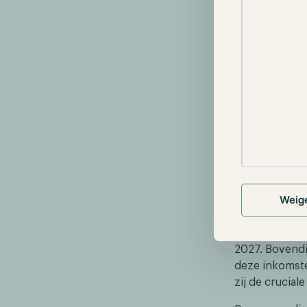
krijgen gebru
blockchains z
is en je acco
in-game activ
blockchain. A
bovendien ver
game, die op 
hebben deze g
eigenaar kunn
Waarom is
Weig
Sinds 2017 zi
naar 249,58 mi
2027. Bovendie
deze inkomste
zij de crucia