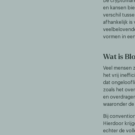
De cryptomark
en kansen bie
verschil tusse
afhankelijk is
veelbelovende
vormen in een
Wat is Bl
Veel mensen zi
het vrij ineff
dat ongeloofli
zoals het ove
en overdragen
waaronder de
Bij conventio
Hierdoor krijg
echter de vol