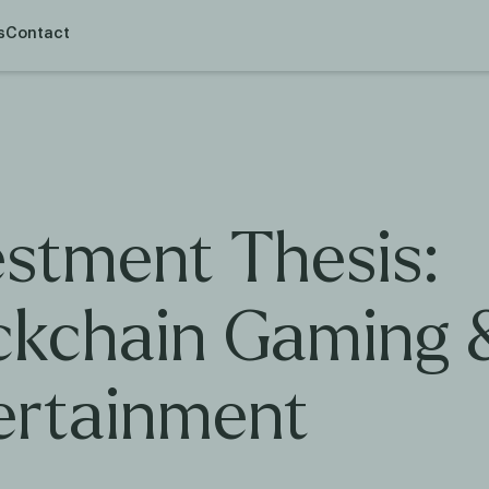
s
Contact
estment Thesis:
ckchain Gaming 
ertainment