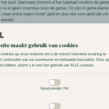
 het spel. Daarnaast stroomt al het kapitaal rondom de game
n is er geen incentive voor de gamer. Zo zijn in-game elem
 maar enkel tegen fictief geld én dus niet voor geld dat vri
’ wereld.
site maakt gebruik van cookies
 cookies op onze website om u de meest relevante ervaring te
et onthouden van uw voorkeuren en herhaalde bezoeken. Door o
te klikken, stemt u in met het gebruik van ALLE cookies.
taan
Noodzakelijk (14)
ron: Techopedia / Chainlink /
techopedia.com/definition/what-is-gamefi
uctie van blockchaintechnologie en non-fungible tokens (N