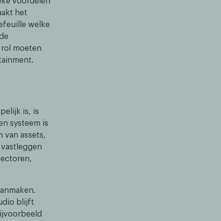
ieke voordelen
aakt het
efeuille welke
nde
 rol moeten
tainment.
lijk is, is
een systeem is
m van assets,
t vastleggen
sectoren,
aanmaken.
dio blijft
ijvoorbeeld