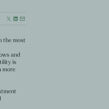
en the most
d
lows and
ility is
en more
estment
d