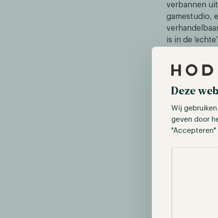
verbannen uit
gamestudio, e
verhandelbaar,
is in de ‘echte
Deze web
Wij gebruiken
geven door h
"Accepteren" 
Selectie toes
B
https://www.
Met de introd