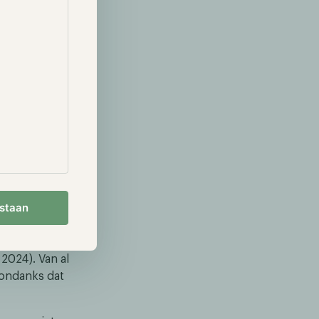
at de meeste
le autoriteit
enwoordigen
den op de
nen ze deze
ncy van de
impel gezegd
 gebruikers
centiveerd.
angrijk?
estaan
iljard dollar
jard dollar in
 2024). Van al
 ondanks dat