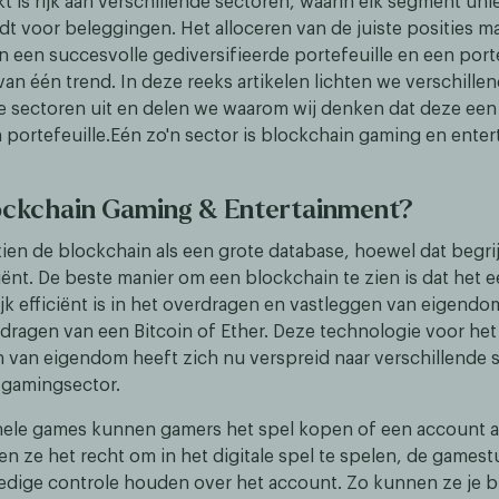
t is rijk aan verschillende sectoren, waarin elk segment un
dt voor beleggingen. Het alloceren van de juiste posities m
n een succesvolle gediversifieerde portefeuille en een port
 van één trend. In deze reeks artikelen lichten we verschille
 sectoren uit en delen we waarom wij denken dat deze een
 portefeuille.Eén zo'n sector is blockchain gaming en enter
ockchain Gaming & Entertainment?
en de blockchain als een grote database, hoewel dat begrijpe
iciënt. De beste manier om een blockchain te zien is dat het 
jk efficiënt is in het overdragen en vastleggen van eigendo
rdragen van een Bitcoin of Ether. Deze technologie voor he
 van eigendom heeft zich nu verspreid naar verschillende 
 gamingsector.
nele games kunnen gamers het spel kopen of een account 
en ze het recht om in het digitale spel te spelen, de gamestu
ledige controle houden over het account. Zo kunnen ze je b