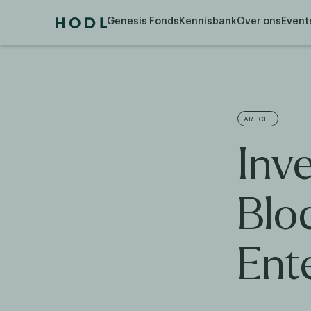
Genesis Fonds
Kennisbank
Over ons
Event
ARTICLE
Inv
Blo
Ent