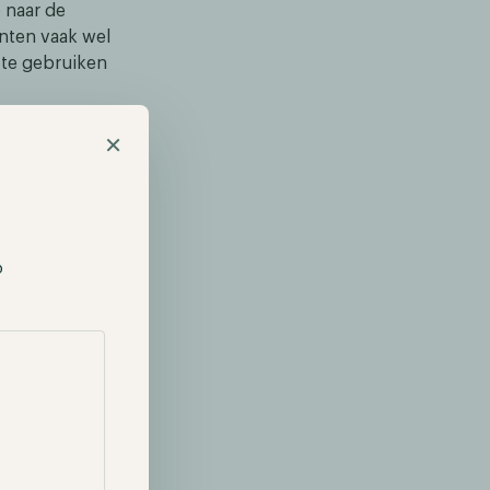
 naar de
enten vaak wel
j te gebruiken
×
p
FT's) in games