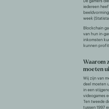
De gamers die
iedereen heef
beeldvorming:
week (Statista
Blockchain ga
van hun in-ga
inkomsten ku
kunnen profit
Waarom zo
moeten ui
Wij zijn van 
deel moeten ui
in een stijgen
videogames ee
Ten tweede do
tussen 1997 e