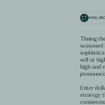
HODL GR
Timing the
seasoned 
sophistica
sell at hig
high and n
pronounce
Enter doll
strategy t
consistenc