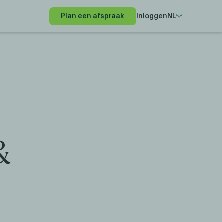
Plan een afspraak
Inloggen
NL
&