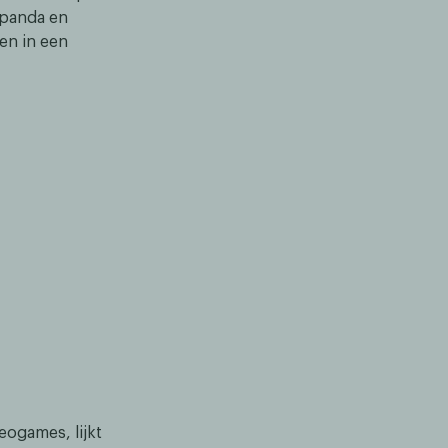
tpanda en
en in een
eogames, lijkt