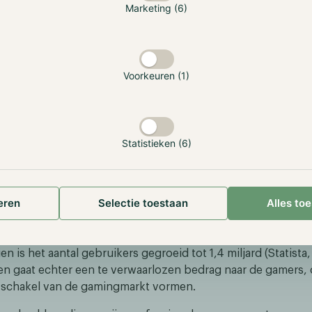
Marketing (6)
ikers volledige controle over bezittingen en accounts omd
onder toestemming werken, wat betekent dat er geen centra
unt niet in beslag kan worden genomen. Deze NFT's verteg
a zoals een zwaard of kleding en worden continu bijgehou
Voorkeuren (1)
angezien gamers eigenaar zijn van hun in-game activa, kun
kopen tegen een bepaalde crypto, meestal de native curre
zijn beurt kan worden ingewisseld voor euro’s of dollars. S
ames blockchain, crypto en NFT's geïntegreerd, waardoor
Statistieken (6)
en worden van hun in-game items en hierdoor worden gein
 Blockchain-gaming & entertainment bel
eren
Selectie toestaan
Alles to
jn de inkomsten van de game-industrie gestegen van 113,64 m
ljard dollar in 2023, met een verwachte groei naar 363,18 mil
n is het aantal gebruikers gegroeid tot 1,4 miljard (Statista,
n gaat echter een te verwaarlozen bedrag naar de gamers,
le schakel van de gamingmarkt vormen.