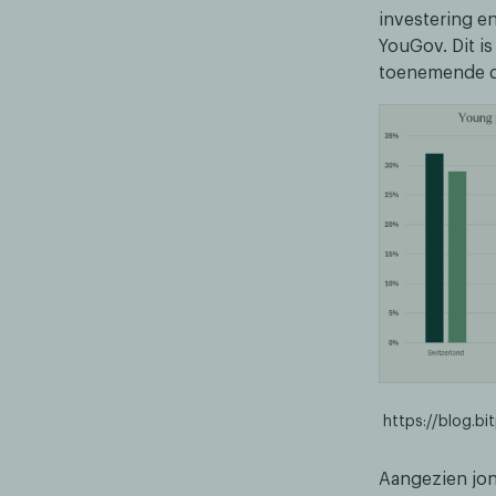
investering en
YouGov. Dit i
toenemende di
https://blog.b
Aangezien jon